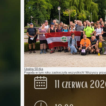
Upalna 50-tka
Pogoda w tym roku zaskoczyła wszystkich! Wszyscy przygo