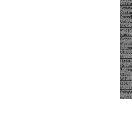
Szlaka
Szlaka
Śladam
Poznaj
Ostrow
Miłośn
Miłośn
Korona
Odznak
Muzeu
Inform
Ofiaro
Medal
Histori
Od Aut
Za cz
Okres
W Pol
Izba P
Muzeu
Persp
Zgłosz