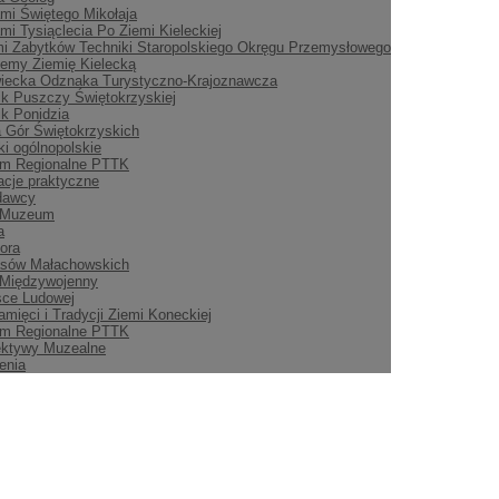
mi Świętego Mikołaja
mi Tysiąclecia Po Ziemi Kieleckiej
i Zabytków Techniki Staropolskiego Okręgu Przemysłowego
emy Ziemię Kielecką
iecka Odznaka Turystyczno-Krajoznawcza
ik Puszczy Świętokrzyskiej
ik Ponidzia
 Gór Świętokrzyskich
i ogólnopolskie
m Regionalne PTTK
acje praktyczne
dawcy
 Muzeum
a
ora
asów Małachowskich
 Międzywojenny
sce Ludowej
amięci i Tradycji Ziemi Koneckiej
m Regionalne PTTK
ektywy Muzealne
enia