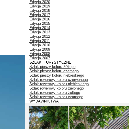
Edycja 2020
Edycja 2019
Edycja 2018
Edycja 2017
Edycja 2016
Edycja 2015
Edycja 2014
Edycja 2013
Edycja 2012
Edycja 2011
Edycja 2010
Edycja 2009
Edycja 2008
Edycja 2007
SZLAKI TURYSTYCZNE
Szlak pieszy koloru żółtego
Szlak pieszy koloru czarnego
Szlak pieszy koloru niebieskiego
Szlak rowerowy koloru czerwonego
Szlak rowerowy koloru niebieskiego
Szlak rowerowy koloru zielonego
Szlak rowerowy koloru żółtego
Szlak rowerowy koloru czarnego
WYDAWNICTWA