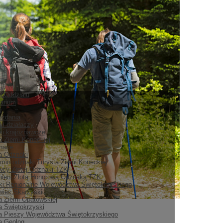
ia Oddziału
arium
e
ozdania
ki działaczy
i krajoznawcze
a Ziemi Koneckiej
nace
ia Odznaki
min odznaki Turysta Ziemi Koneckiej
cy Złotej Odznaki TZK
ieni Złotą Honorową Odznaką TZK
i Regionalne Województwa Świętokrzyskiego
iec Skarżyski
a Ziemi Opatowskiej
a Świętokrzyski
a Pieszy Województwa Świętokrzyskiego
a Geolog