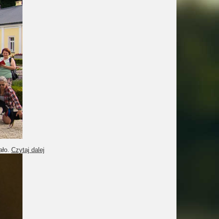
ało.
Czytaj dalej