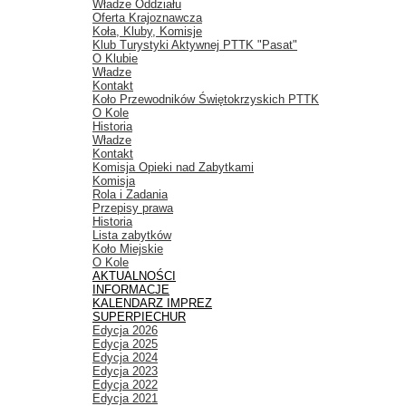
Władze Oddziału
Oferta Krajoznawcza
Koła, Kluby, Komisje
Klub Turystyki Aktywnej PTTK "Pasat"
O Klubie
Władze
Kontakt
Koło Przewodników Świętokrzyskich PTTK
O Kole
Historia
Władze
Kontakt
Komisja Opieki nad Zabytkami
Komisja
Rola i Zadania
Przepisy prawa
Historia
Lista zabytków
Koło Miejskie
O Kole
AKTUALNOŚCI
INFORMACJE
KALENDARZ IMPREZ
SUPERPIECHUR
Edycja 2026
Edycja 2025
Edycja 2024
Edycja 2023
Edycja 2022
Edycja 2021