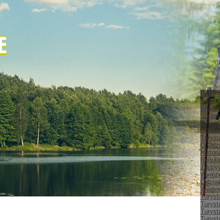
Histor
Kalend
Władz
Spraw
Sylwet
Odznak
Turyst
O Odz
Histor
Regula
Zdobyw
Wyróżn
Odznak
Wędrow
Turyst
Turyst
Turyst
Turyst