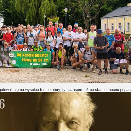
towali się na wysokie temperatury, tymczasem tuż po starcie mocno popad