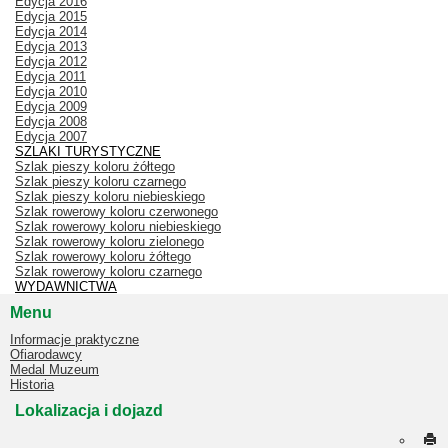
Edycja 2016
Edycja 2015
Edycja 2014
Edycja 2013
Edycja 2012
Edycja 2011
Edycja 2010
Edycja 2009
Edycja 2008
Edycja 2007
SZLAKI TURYSTYCZNE
Szlak pieszy koloru żółtego
Szlak pieszy koloru czarnego
Szlak pieszy koloru niebieskiego
Szlak rowerowy koloru czerwonego
Szlak rowerowy koloru niebieskiego
Szlak rowerowy koloru zielonego
Szlak rowerowy koloru żółtego
Szlak rowerowy koloru czarnego
WYDAWNICTWA
Menu
Informacje praktyczne
Ofiarodawcy
Medal Muzeum
Historia
Lokalizacja i dojazd