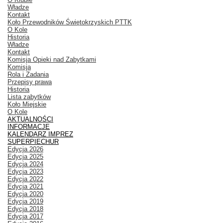
Władze
Kontakt
Koło Przewodników Świętokrzyskich PTTK
O Kole
Historia
Władze
Kontakt
Komisja Opieki nad Zabytkami
Komisja
Rola i Zadania
Przepisy prawa
Historia
Lista zabytków
Koło Miejskie
O Kole
AKTUALNOŚCI
INFORMACJE
KALENDARZ IMPREZ
SUPERPIECHUR
Edycja 2026
Edycja 2025
Edycja 2024
Edycja 2023
Edycja 2022
Edycja 2021
Edycja 2020
Edycja 2019
Edycja 2018
Edycja 2017