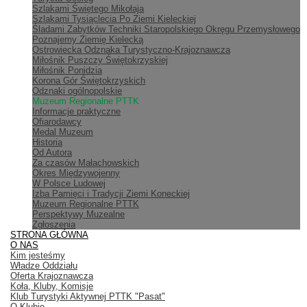
Szlakami Świętego Mikołaja
Szlakami Tysiąclecia Po Ziemi Kieleckiej
Śladami Zabytków Techniki Staropolskiego Okręgu Przemysłowego
Poznajemy Ziemię Kielecką
Ostrowiecka Odznaka Turystyczno-Krajoznawcza
Miłośnik Puszczy Świętokrzyskiej
Miłośnik Ponidzia
Korona Gór Świętokrzyskich
Odznaki ogólnopolskie
Muzeum Regionalne PTTK
Informacje praktyczne
Ofiarodawcy
Medal Muzeum
Historia
Od Autora
Za czasów Małachowskich
Okres Międzywojenny
W Polsce Ludowej
Izba Pamięci i Tradycji Ziemi Koneckiej
Muzeum Regionalne PTTK
Perspektywy Muzealne
Zgłoszenia
STRONA GŁÓWNA
O NAS
Kim jesteśmy
Władze Oddziału
Oferta Krajoznawcza
Koła, Kluby, Komisje
Klub Turystyki Aktywnej PTTK "Pasat"
O Klubie