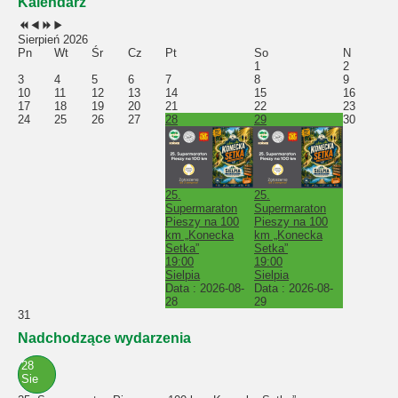
Kalendarz
Sierpień 2026
Pn
Wt
Śr
Cz
Pt
So
N
1
2
3
4
5
6
7
8
9
10
11
12
13
14
15
16
17
18
19
20
21
22
23
24
25
26
27
28
29
30
25.
25.
Supermaraton
Supermaraton
Pieszy na 100
Pieszy na 100
km „Konecka
km „Konecka
Setka”
Setka”
19:00
19:00
Sielpia
Sielpia
Data :
2026-08-
Data :
2026-08-
28
29
31
Nadchodzące wydarzenia
28
Sie