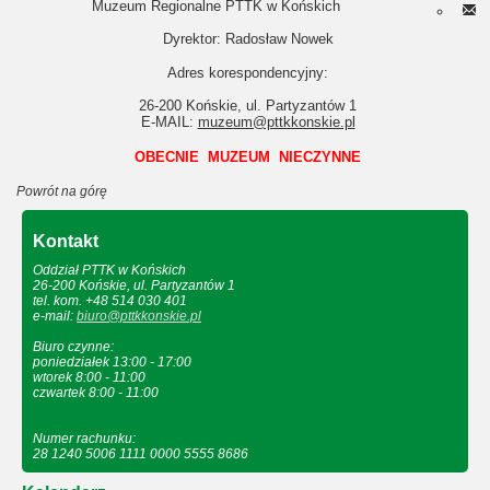
Muzeum Regionalne PTTK w Końskich
Dyrektor: Radosław Nowek
Adres korespondencyjny:
26-200 Końskie, ul. Partyzantów 1
E-MAIL:
muzeum@pttkkonskie.pl
OBECNIE MUZEUM NIECZYNNE
Powrót na górę
Kontakt
Oddział PTTK w Końskich
26-200 Końskie, ul. Partyzantów 1
tel. kom. +48 514 030 401
e-mail:
biuro@pttkkonskie.pl
Biuro czynne:
poniedziałek 13:00 - 17:00
wtorek 8:00 - 11:00
czwartek 8:00 - 11:00
Numer rachunku:
28 1240 5006 1111 0000 5555 8686