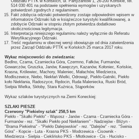
Oddziału PTTK w Końskich, ul. Partyzantów 1, 26-200 Końskie, tel.
514 030 401 na podstawie spełnienia wymogów i uzyskanych
potwierdzeń zgodnych z regulaminem.
Fakt zdobycia odznaki potwierdzony zostaje odpowiednim wpisem w
informatorze Odznaki lub w książeczce turystyki kwalifikowanej, a
zdobycie Odznaki w stopniu złotym potwierdza dodatkowo
okolicznościowa legitymacja.
Interpretacja niniejszego regulaminu należy wyłącznie do Referatu
Weryfikacyjnego Odznaki.
Treść regulaminu w obecnej wersji obowiązuje od dnia zatwierdzenia
przez Zarząd Oddziału PTTK w Końskich 25 marca 2017 roku.
Wykaz miejscowości do zwiedzania:
Bedlno, Czarna, Czarniecka Góra, Czermno, Fałków, Furmanów,
Gowarczów, Gruszka, Janów, Kawęczyn, Kazanów, Kołoniec, Końskie,
Krasna, Królewiec, Machory, Maleniec, Małachów, Miedzierza,
Modliszewice, Niebo, Niekłań Wielki, Odrowąż, Piekło-Gatniki, Piekło
koło Niekłania, Radoszyce, Rędocin, Ruda Maleniecka, Ruski Bród,
Sielpia Wielka, Skłoby, Stara Kuźnica, Stąporków.
Wykaz szlaków turystycznych na Ziemi Koneckiej:
SZLAKI PIESZE
Czerwony "Piekielny szlak" 258,5 km
Piekło - "Skałki Piekło" - Wąsosz - Janów - Czarna - Czarniecka Góra -
Furmanów - rez. "Skałki Piekło pod Niekłaniem" - Nadziejów - Bliżyn -
"Brama Piekielna" - "Piekło Dalejowskie" - rez. "Dalejów" - rez. "Świnia
Góra" - Kopcie - Luta - Krasna PKS - Modrzewica - Cisownik -
Miedzierza - Sielpia - Cieklińsko PKS - Młotkowice - Cis - Hucisko -