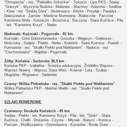
"Ormanicha" - rez. "Piekiełko Szkuckie" - Szkucin - Lipa PKS - Stawy
"Starzyk" - Wyszyna Rudzka - Maleniec - Machory - Adamów - Siedlów
- Klew - rez. "Diabla Góra" - Skórkowice - Afryka - Przyłęk - Paradyż -
Daleszewice - Żarnów - Miedzna Murowana - Białaczów - Parczów -
Kamienna Wola - Kurzacze - Brzeźnica - Baczyna - Stara Kuźnica - Piła
- leś. "Kamienny Krzyż" - Niebo
Niebieski: Kuźniaki - Pogorzałe - 81 km
Kuźniaki - Góra Dobrzeszowska - Gruszka - Węgrzyn - Grębosze -
Mościska - Sielpia - Piekło - Niebo - Końskie - Stara Kuźnica - Piasek -
Furmanów - rez. "Skałki Piekło pod Niekłaniem" - Rędocin - rez.
"Ciechostowice" - Majdów - Pogorzałe
Żółty: Końskie - Serbinów 38,5 km
Końskie PKP - Izabelów - Ścieżka edukacyjna - Źródełko Wąsosz -
Wąsosz Nowiny - Wąsosz Stara Wieś - Krasna - Luta - Szałas -
Długojów - Rogowice - Serbinów
Czarny: Wólka Plebańska - rez. "Skałki Piekło pod Niekłaniem"
Wólka Plebańska PKP - Niekłań Wielki - rez. "Skałki Piekło pod
Niekłaniem"
SZLAKI ROWEROWE
Czerwony: Dookoła Końskich - 45 km
Sielpia - Piekło - leś. Kamienny Krzyż - Piła - leś. "Stoki" - Stara
Kuźnica - Chełb - Drutarnia - Czysta - Młynek - Barycz - Kornica -
Proćwin - Modliszewice - Sierosławice - Kazanów - Brody Stare -