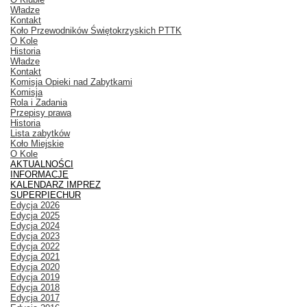
Władze
Kontakt
Koło Przewodników Świętokrzyskich PTTK
O Kole
Historia
Władze
Kontakt
Komisja Opieki nad Zabytkami
Komisja
Rola i Zadania
Przepisy prawa
Historia
Lista zabytków
Koło Miejskie
O Kole
AKTUALNOŚCI
INFORMACJE
KALENDARZ IMPREZ
SUPERPIECHUR
Edycja 2026
Edycja 2025
Edycja 2024
Edycja 2023
Edycja 2022
Edycja 2021
Edycja 2020
Edycja 2019
Edycja 2018
Edycja 2017