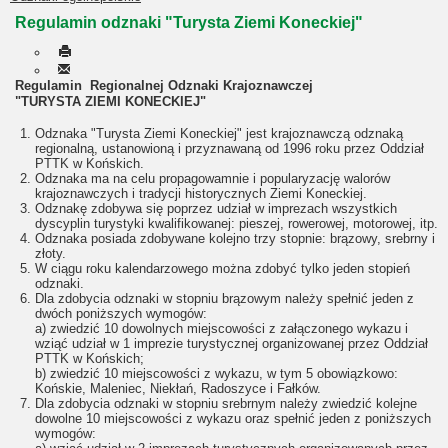
Regulamin odznaki "Turysta Ziemi Koneckiej"
Regulamin
Regionalnej Odznaki Krajoznawczej
"TURYSTA ZIEMI KONECKIEJ"
Odznaka "Turysta Ziemi Koneckiej" jest krajoznawczą odznaką
regionalną, ustanowioną i przyznawaną od 1996 roku przez Oddział
PTTK w Końskich.
Odznaka ma na celu propagowamnie i popularyzację walorów
krajoznawczych i tradycji historycznych Ziemi Koneckiej.
Odznakę zdobywa się poprzez udział w imprezach wszystkich
dyscyplin turystyki kwalifikowanej: pieszej, rowerowej, motorowej, itp.
Odznaka posiada zdobywane kolejno trzy stopnie: brązowy, srebrny i
złoty.
W ciągu roku kalendarzowego można zdobyć tylko jeden stopień
odznaki.
Dla zdobycia odznaki w stopniu brązowym należy spełnić jeden z
dwóch poniższych wymogów:
a) zwiedzić 10 dowolnych miejscowości z załączonego wykazu i
wziąć udział w 1 imprezie turystycznej organizowanej przez Oddział
PTTK w Końskich;
b) zwiedzić 10 miejscowości z wykazu, w tym 5 obowiązkowo:
Końskie, Maleniec, Niekłań, Radoszyce i Fałków.
Dla zdobycia odznaki w stopniu srebrnym należy zwiedzić kolejne
dowolne 10 miejscowości z wykazu oraz spełnić jeden z poniższych
wymogów: