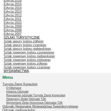
Edycja 2016
Edycja 2015
Edycja 2014
Edycja 2013
Edycja 2012
Edycja 2011
Edycja 2010
Edycja 2009
Edycja 2008
Edycja 2007
SZLAKI TURYSTYCZNE
Szlak pieszy koloru żółtego
Szlak pieszy koloru czarnego
Szlak pieszy koloru niebieskiego
Szlak rowerowy koloru czerwonego
Szlak rowerowy koloru niebieskiego
Szlak rowerowy koloru zielonego
Szlak rowerowy koloru żółtego
Szlak rowerowy koloru czarnego
WYDAWNICTWA
Menu
Turysta Ziemi Koneckiej
O Odznace
Historia Odznaki
Regulamin odznaki Turysta Ziemi Koneckiej
Zdobywcy Złotej Odznaki TZK
Wyróżnieni Złotą Honorową Odznaką TZK
Odznaki Regionalne Województwa Świętokrzyskiego
Odznaki ogólnopolskie