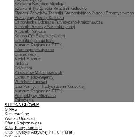
Szlakami Świętego Mikołaja
Szlakami Tysiąclecia Po Ziemi Kieleckiej
Śladami Zabytków Techniki Staropolskiego Okręgu Przemysłowego
Poznajemy Ziemię Kielecką
Ostrowiecka Odznaka Turystyczno-Krajoznawcza
Miłośnik Puszczy Świętokrzyskiej
Miłośnik Ponidzia
Korona Gór Świętokrzyskich
Odznaki ogólnopolskie
Muzeum Regionalne PTTK
Informacje praktyczne
Ofiarodawcy
Medal Muzeum
Historia
Od Autora
Za czasów Małachowskich
Okres Międzywojenny
W Polsce Ludowej
Izba Pamięci i Tradycji Ziemi Koneckiej
Muzeum Regionalne PTTK
Perspektywy Muzealne
Zgłoszenia
STRONA GŁÓWNA
O NAS
Kim jesteśmy
Władze Oddziału
Oferta Krajoznawcza
Koła, Kluby, Komisje
Klub Turystyki Aktywnej PTTK "Pasat"
O Klubie