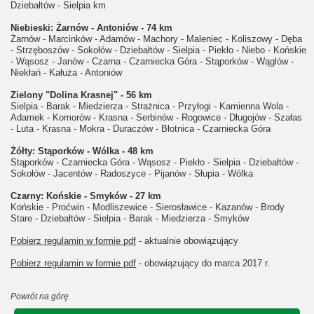
Dziebałtów - Sielpia km
Niebieski: Żarnów - Antoniów - 74 km
Żarnów - Marcinków - Adamów - Machory - Maleniec - Koliszowy - Dęba
- Strzęboszów - Sokołów - Dziebałtów - Sielpia - Piekło - Niebo - Końskie
- Wąsosz - Janów - Czarna - Czarniecka Góra - Stąporków - Wąglów -
Niekłań - Kałuża - Antoniów
Zielony "Dolina Krasnej" - 56 km
Sielpia - Barak - Miedzierza - Strażnica - Przyłogi - Kamienna Wola -
Adamek - Komorów - Krasna - Serbinów - Rogowice - Długojów - Szałas
- Luta - Krasna - Mokra - Duraczów - Błotnica - Czarniecka Góra
Żółty: Stąporków - Wólka - 48 km
Stąporków - Czarniecka Góra - Wąsosz - Piekło - Sielpia - Dziebałtów -
Sokołów - Jacentów - Radoszyce - Pijanów - Słupia - Wólka
Czarny: Końskie - Smyków - 27 km
Końskie - Proćwin - Modliszewice - Sierosławice - Kazanów - Brody
Stare - Dziebałtów - Sielpia - Barak - Miedzierza - Smyków
Pobierz regulamin w formie pdf
- aktualnie obowiązujący
Pobierz regulamin w formie pdf
- obowiązujący do marca 2017 r.
Powrót na górę