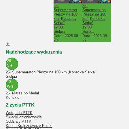
25.
25.
Supermaraton
Supermaraton
Pieszy na 100
Pieszy na 100
km „Konecka
km „Konecka
Setka”
Setka”
19:00
19:00
Sielpia
Sielpia
Data :
2026-08-
Data :
2026-08-
28
29
31
Nadchodzące wydarzenia
28
Sie
25. Supermaraton Pieszy na 100 km „Konecka Setka”
Sielpia
12
Wrz
26. Marsz po Medal
Końskie
Z życia PTTK
Wstąp do PTTK
Składki członkowskie
Oddziały PTTK
Kanon Krajoznawczy Polski