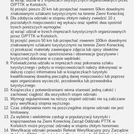
a) wziąć udział w 2 imprezach turystycznych organizowanych przez
O/PTTK w Końskich,
b) przejść pieszo 20 km lub przejechać rowerem 50km dowolnymi
znakowanymi szlakami turystycznymi na terenie Ziemi Koneckiej.
Dla zdobycia odznaki w stopniu złotym należy zwiedzić 10 z
pozostałych miejscowości wg wykazu oraz spełnić dwa spośród
trzech poniższych wymogów:
a) wziąć udział w trzech imprezach turystycznych organizowanych
przez O/PTTK w Końskich,
b) przejść pieszo 50 km lub przejechać rowerem 100km dowolnymi
znakowanymi szlakami turystycznymi na terenie Ziemi Koneckiej.
c) przekazać materiały zawierające zdjęcia lub opisy obiektów
krajoznawczych oraz spostrzeżenia i obserwacje (pozytywne i
krytyczne) dokonane w czasie wędrówki.
Poświadczenia udziału w imprezach oraz pokonania szlaku
turystycznego i pobytu w miejscowościach należy dokonywać w
dalszej części informatora lub w książeczkach turystyki
kwalifikowanej dowolną pieczątką danej miejscowości lub poprzez
wpis organizatora wycieczki, przodownika lub przewodnika
turystycznego.
Książeczka z potwierdzeniami winna stanowić jedną całość i
zachować ciągłość dla wszystkich stopni odznaki.
Wymogi regulaminowe na niższy stopień odznaki nie są zaliczane
przy weryfikacji stopnia wyższego.
Czas zdobywania norm na poszczególne stopnie odznaki nie jest
limitowany.
Za wybitne i wieloletnie zasługi w popularyzacji turystyki i
krajoznawstwa na Ziemi Koneckiej Zarząd Oddziału PTTK w
Końskich może przyznać odznakę w stopniu złotym honorowo.
Weryfikację odznaki prowadzi Referat Weryfikacyjny przy Zarządzie