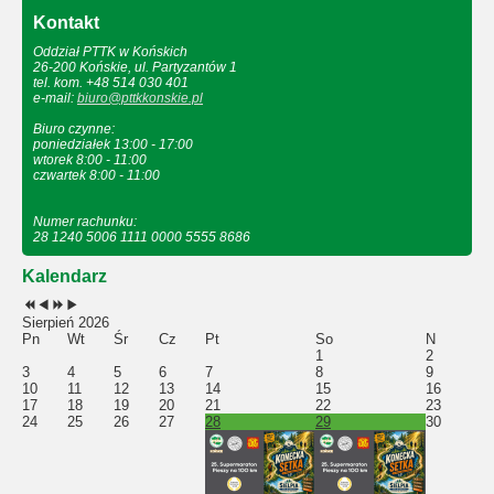
Kontakt
Oddział PTTK w Końskich
26-200 Końskie, ul. Partyzantów 1
tel. kom. +48 514 030 401
e-mail:
biuro@pttkkonskie.pl
Biuro czynne:
poniedziałek 13:00 - 17:00
wtorek 8:00 - 11:00
czwartek 8:00 - 11:00
Numer rachunku:
28 1240 5006 1111 0000 5555 8686
Kalendarz
Sierpień 2026
Pn
Wt
Śr
Cz
Pt
So
N
1
2
3
4
5
6
7
8
9
10
11
12
13
14
15
16
17
18
19
20
21
22
23
24
25
26
27
28
29
30