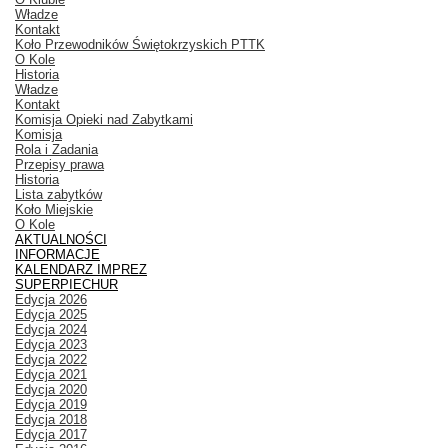
Władze
Kontakt
Koło Przewodników Świętokrzyskich PTTK
O Kole
Historia
Władze
Kontakt
Komisja Opieki nad Zabytkami
Komisja
Rola i Zadania
Przepisy prawa
Historia
Lista zabytków
Koło Miejskie
O Kole
AKTUALNOŚCI
INFORMACJE
KALENDARZ IMPREZ
SUPERPIECHUR
Edycja 2026
Edycja 2025
Edycja 2024
Edycja 2023
Edycja 2022
Edycja 2021
Edycja 2020
Edycja 2019
Edycja 2018
Edycja 2017