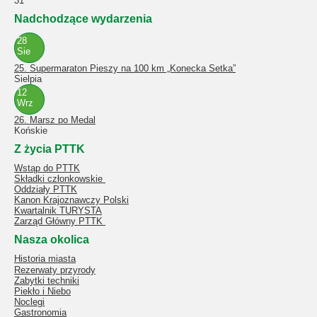
31
Nadchodzące wydarzenia
28
Sie
25. Supermaraton Pieszy na 100 km „Konecka Setka”
Sielpia
12
Wrz
26. Marsz po Medal
Końskie
Z życia PTTK
Wstąp do PTTK
Składki członkowskie
Oddziały PTTK
Kanon Krajoznawczy Polski
Kwartalnik TURYSTA
Zarząd Główny PTTK
Nasza okolica
Historia miasta
Rezerwaty przyrody
Zabytki techniki
Piekło i Niebo
Noclegi
Gastronomia