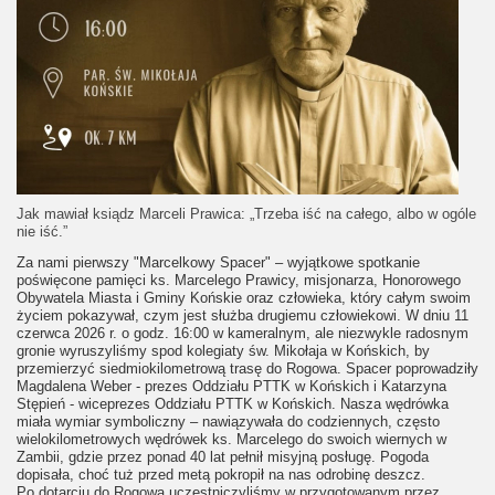
Jak mawiał ksiądz Marceli Prawica: „Trzeba iść na całego, albo w ogóle
nie iść.”
Za nami pierwszy "Marcelkowy Spacer" – wyjątkowe spotkanie
poświęcone pamięci ks. Marcelego Prawicy, misjonarza, Honorowego
Obywatela Miasta i Gminy Końskie oraz człowieka, który całym swoim
życiem pokazywał, czym jest służba drugiemu człowiekowi. W dniu 11
czerwca 2026 r. o godz. 16:00 w kameralnym, ale niezwykle radosnym
gronie wyruszyliśmy spod kolegiaty św. Mikołaja w Końskich, by
przemierzyć siedmiokilometrową trasę do Rogowa. Spacer poprowadziły
Magdalena Weber - prezes Oddziału PTTK w Końskich i Katarzyna
Stępień - wiceprezes Oddziału PTTK w Końskich. Nasza wędrówka
miała wymiar symboliczny – nawiązywała do codziennych, często
wielokilometrowych wędrówek ks. Marcelego do swoich wiernych w
Zambii, gdzie przez ponad 40 lat pełnił misyjną posługę. Pogoda
dopisała, choć tuż przed metą pokropił na nas odrobinę deszcz.
Po dotarciu do Rogowa uczestniczyliśmy w przygotowanym przez