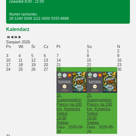
czwartek 8:00 - 11:00
Numer rachunku:
28 1240 5006 1111 0000 5555 8686
Kalendarz
Sierpień 2026
Pn
Wt
Śr
Cz
Pt
So
N
1
2
3
4
5
6
7
8
9
10
11
12
13
14
15
16
17
18
19
20
21
22
23
24
25
26
27
28
29
30
25.
25.
Supermaraton
Supermaraton
Pieszy na 100
Pieszy na 100
km „Konecka
km „Konecka
Setka”
Setka”
19:00
19:00
Sielpia
Sielpia
Data :
2026-08-
Data :
2026-08-
28
29