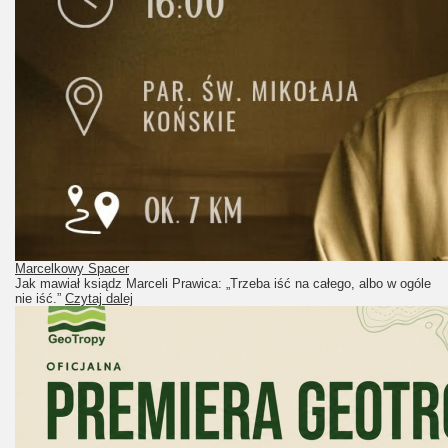
Marcelkowy Spacer
Jak mawiał ksiądz Marceli Prawica: „Trzeba iść na całego, albo w ogóle
nie iść.”
Czytaj dalej