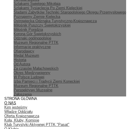
Szlakami Świętego Mikołaja
Szlakami Tysiąclecia Po Ziemi Kieleckiej
Śladami Zabytków Techniki Staropolskiego Okręgu Przemysłowego
Poznajemy Ziemię Kielecką
Ostrowiecka Odznaka Turystyczno-Krajoznawcza
Miłośnik Puszczy Świętokrzyskiej
Miłośnik Ponidzia
Korona Gór Świętokrzyskich
Odznaki ogólnopolskie
Muzeum Regionalne PTTK
Informacje praktyczne
Ofiarodawcy
Medal Muzeum
Historia
Od Autora
Za czasów Małachowskich
Okres Międzywojenny
W Polsce Ludowej
Izba Pamięci i Tradycji Ziemi Koneckiej
Muzeum Regionalne PTTK
Perspektywy Muzealne
Zgłoszenia
STRONA GŁÓWNA
O NAS
Kim jesteśmy
Władze Oddziału
Oferta Krajoznawcza
Koła, Kluby, Komisje
Klub Turystyki Aktywnej PTTK "Pasat"
O Klubie