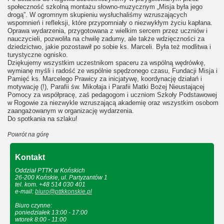
społeczność szkolną montażu słowno-muzycznym „Misja była jego
drogą”. W ogromnym skupieniu wysłuchaliśmy wzruszających
wspomnień i refleksji, które przypomniały o niezwykłym życiu kapłana.
Oprawa wydarzenia, przygotowana z wielkim sercem przez uczniów i
nauczycieli, pozwoliła na chwilę zadumy, ale także wdzięczności za
dziedzictwo, jakie pozostawił po sobie ks. Marceli. Była też modlitwa i
turystyczne ognisko.
Dziękujemy wszystkim uczestnikom spaceru za wspólną wędrówkę,
wymianę myśli i radość ze wspólnie spędzonego czasu, Fundacji Misja i
Pamięć ks. Marcelego Prawicy za inicjatywę, koordynację działań i
motywację (!), Parafii św. Mikołaja i Parafii Matki Bożej Nieustającej
Pomocy za współpracę, zaś pedagogom i uczniom Szkoły Podstawowej
w Rogowie za niezwykle wzruszającą akademię oraz wszystkim osobom
zaangażowanym w organizację wydarzenia.
Do spotkania na szlaku!
Powrót na górę
Kontakt
Oddział PTTK w Końskich
26-200 Końskie, ul. Partyzantów 1
tel. kom. +48 514 030 401
e-mail:
biuro@pttkkonskie.pl
Biuro czynne:
poniedziałek 13:00 - 17:00
wtorek 8:00 - 11:00