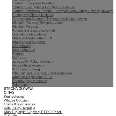
Szlakami Świętego Mikołaja
Szlakami Tysiąclecia Po Ziemi Kieleckiej
Śladami Zabytków Techniki Staropolskiego Okręgu Przemysłowego
Poznajemy Ziemię Kielecką
Ostrowiecka Odznaka Turystyczno-Krajoznawcza
Miłośnik Puszczy Świętokrzyskiej
Miłośnik Ponidzia
Korona Gór Świętokrzyskich
Odznaki ogólnopolskie
Muzeum Regionalne PTTK
Informacje praktyczne
Ofiarodawcy
Medal Muzeum
Historia
Od Autora
Za czasów Małachowskich
Okres Międzywojenny
W Polsce Ludowej
Izba Pamięci i Tradycji Ziemi Koneckiej
Muzeum Regionalne PTTK
Perspektywy Muzealne
Zgłoszenia
STRONA GŁÓWNA
O NAS
Kim jesteśmy
Władze Oddziału
Oferta Krajoznawcza
Koła, Kluby, Komisje
Klub Turystyki Aktywnej PTTK "Pasat"
O Klubie