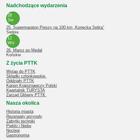
Nadchodzące wydarzenia
28
Sie
25. Supermaraton Pieszy na 100 km „Konecka Setka”
Sielpia
12
Wrz
26. Marsz po Medal
Końskie
Z życia PTTK
Wstąp do PTTK
Składki członkowskie
Oddziały PTTK
Kanon Krajoznawczy Polski
Kwartalnik TURYSTA
Zarząd Główny PTTK
Nasza okolica
Historia miasta
Rezerwaty przyrody
Zabytki techniki
Piekło i Niebo
Noclegi
Gastronomia