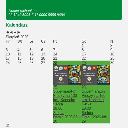
Numer rachunku:
28 1240 5006 1111 0000 5555 8686
Kalendarz
Sierpień 2026
Pn
Wt
Śr
Cz
Pt
So
N
1
2
3
4
5
6
7
8
9
10
11
12
13
14
15
16
17
18
19
20
21
22
23
24
25
26
27
28
29
30
25.
25.
Supermaraton
Supermaraton
Pieszy na 100
Pieszy na 100
km „Konecka
km „Konecka
Setka”
Setka”
19:00
19:00
Sielpia
Sielpia
Data :
2026-08-
Data :
2026-08-
28
29
31