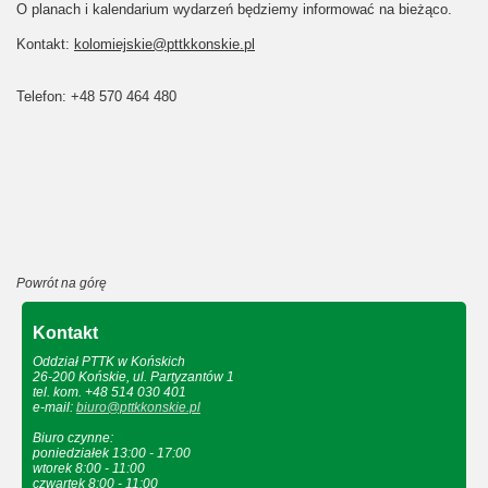
O planach i kalendarium wydarzeń będziemy informować na bieżąco.
Kontakt:
kolomiejskie@pttkkonskie.pl
Telefon: +48 570 464 480
Powrót na górę
Kontakt
Oddział PTTK w Końskich
26-200 Końskie, ul. Partyzantów 1
tel. kom. +48 514 030 401
e-mail:
biuro@pttkkonskie.pl
Biuro czynne:
poniedziałek 13:00 - 17:00
wtorek 8:00 - 11:00
czwartek 8:00 - 11:00