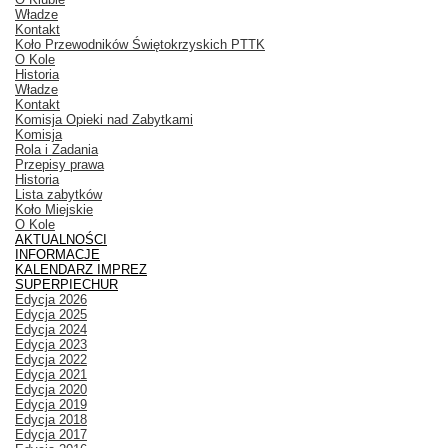
Władze
Kontakt
Koło Przewodników Świętokrzyskich PTTK
O Kole
Historia
Władze
Kontakt
Komisja Opieki nad Zabytkami
Komisja
Rola i Zadania
Przepisy prawa
Historia
Lista zabytków
Koło Miejskie
O Kole
AKTUALNOŚCI
INFORMACJE
KALENDARZ IMPREZ
SUPERPIECHUR
Edycja 2026
Edycja 2025
Edycja 2024
Edycja 2023
Edycja 2022
Edycja 2021
Edycja 2020
Edycja 2019
Edycja 2018
Edycja 2017