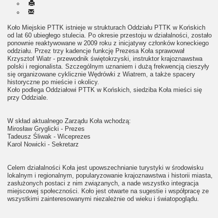
Koło Miejskie PTTK istnieje w strukturach Oddziału PTTK w Końskich
od lat 60 ubiegłego stulecia. Po okresie przestoju w działalności, zostało
ponownie reaktywowane w 2009 roku z inicjatywy członków koneckiego
oddziału. Przez trzy kadencje funkcję Prezesa Koła sprawował
Krzysztof Wiatr - przewodnik świętokrzyski, instruktor krajoznawstwa
polski i regionalista. Szczególnym uznaniem i dużą frekwencją cieszyły
się organizowane cyklicznie Wędrówki z Wiatrem, a także spacery
historyczne po mieście i okolicy.
Koło podlega Oddziałowi PTTK w Końskich, siedziba Koła mieści się
przy Oddziale.
W skład aktualnego Zarządu Koła wchodzą:
Mirosław Gryglicki - Prezes
Tadeusz Śliwak - Wiceprezes
Karol Nowicki - Sekretarz
Celem działalności Koła jest upowszechnianie turystyki w środowisku
lokalnym i regionalnym, popularyzowanie krajoznawstwa i historii miasta,
zasłużonych postaci z nim związanych, a nade wszystko integracja
miejscowej społeczności. Koło jest otwarte na sugestie i współpracę ze
wszystkimi zainteresowanymi niezależnie od wieku i światopoglądu.