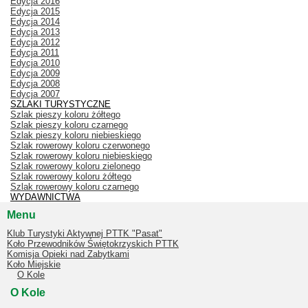
Edycja 2016
Edycja 2015
Edycja 2014
Edycja 2013
Edycja 2012
Edycja 2011
Edycja 2010
Edycja 2009
Edycja 2008
Edycja 2007
SZLAKI TURYSTYCZNE
Szlak pieszy koloru żółtego
Szlak pieszy koloru czarnego
Szlak pieszy koloru niebieskiego
Szlak rowerowy koloru czerwonego
Szlak rowerowy koloru niebieskiego
Szlak rowerowy koloru zielonego
Szlak rowerowy koloru żółtego
Szlak rowerowy koloru czarnego
WYDAWNICTWA
Menu
Klub Turystyki Aktywnej PTTK "Pasat"
Koło Przewodników Świętokrzyskich PTTK
Komisja Opieki nad Zabytkami
Koło Miejskie
O Kole
O Kole