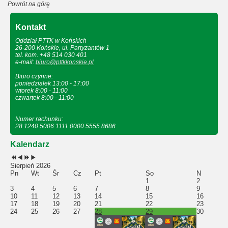
Powrót na górę
Kontakt
Oddział PTTK w Końskich
26-200 Końskie, ul. Partyzantów 1
tel. kom. +48 514 030 401
e-mail:
biuro@pttkkonskie.pl
Biuro czynne:
poniedziałek 13:00 - 17:00
wtorek 8:00 - 11:00
czwartek 8:00 - 11:00
Numer rachunku:
28 1240 5006 1111 0000 5555 8686
Kalendarz
Sierpień 2026
Pn
Wt
Śr
Cz
Pt
So
N
1
2
3
4
5
6
7
8
9
10
11
12
13
14
15
16
17
18
19
20
21
22
23
24
25
26
27
28
29
30