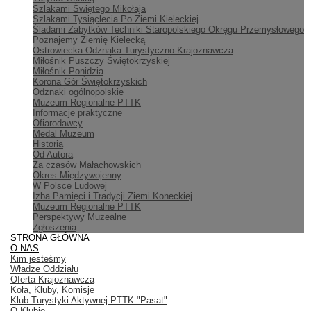
Szlakami Świętego Mikołaja
Szlakami Tysiąclecia Po Ziemi Kieleckiej
Śladami Zabytków Techniki Staropolskiego Okręgu Przemysłowego
Poznajemy Ziemię Kielecką
Ostrowiecka Odznaka Turystyczno-Krajoznawcza
Miłośnik Puszczy Świętokrzyskiej
Miłośnik Ponidzia
Korona Gór Świętokrzyskich
Odznaki ogólnopolskie
Muzeum Regionalne PTTK
Informacje praktyczne
Ofiarodawcy
Medal Muzeum
Historia
Od Autora
Za czasów Małachowskich
Okres Międzywojenny
W Polsce Ludowej
Izba Pamięci i Tradycji Ziemi Koneckiej
Muzeum Regionalne PTTK
Perspektywy Muzealne
Zgłoszenia
STRONA GŁÓWNA
O NAS
Kim jesteśmy
Władze Oddziału
Oferta Krajoznawcza
Koła, Kluby, Komisje
Klub Turystyki Aktywnej PTTK "Pasat"
O Klubie