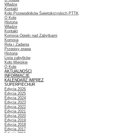
Władze
Kontakt
Koło Przewodników Świętokrzyskich PTTK
O Kole
Historia
Władze
Kontakt
Komisja Opieki nad Zabytkami
Komisja
Rola i Zadania
Przepisy prawa
Historia
Lista zabytków
Koło Miejskie
O Kole
AKTUALNOŚCI
INFORMACJE
KALENDARZ IMPREZ
SUPERPIECHUR
Edycja 2026
Edycja 2025
Edycja 2024
Edycja 2023
Edycja 2022
Edycja 2021
Edycja 2020
Edycja 2019
Edycja 2018
Edycja 2017