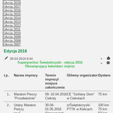
Edycja 2018
Edycja 2017
Edycja 2016
Edycja 2015
Edycja 2014
Edycja 2013
Edycja 2012
Edycja 2011
Edycja 2010
Edycja 2009
Edycja 2008
Edycja 2007
Edycja 2016
30-03-2016 8:44
Superpiechur Świętokrzyski - edycja 2016
Obowiązujący kalendarz imprez
Lp.
Nazwa imprezy
Termin
Główny organizator
Dystans
imprezy/
miejsce
zakończenia
1.
Maraton Pieszy
09.-10.04.2016
CE "Szklany Dom"
75 km
"Przedwiośnie"
Ciekoty
w Ciekotach
2.
Unijny Maraton
30.04-
o/Świętokrzyski
100 km
Pieszy
01.05.2016
PTTK w Kielcach
75 km