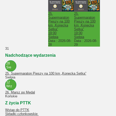
25.
25.
Supermaraton
Supermaraton
Pieszy na 100
Pieszy na 100
km „Konecka
km „Konecka
Setka”
Setka”
19:00
19:00
Sielpia
Sielpia
Data :
2026-08-
Data :
2026-08-
28
29
31
Nadchodzące wydarzenia
28
Sie
25. Supermaraton Pieszy na 100 km „Konecka Setka”
Sielpia
12
Wrz
26. Marsz po Medal
Końskie
Z życia PTTK
Wstąp do PTTK
Składki członkowskie