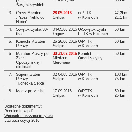
po G.
Strawczynek
50 km
Świętokrzyskich
3.
Cross Maraton
28.05.2016
o/PTTK
42,2km
„Przez Piekło do
Sielpia
w Końskich
21,1 km
Nieba”
4.
Świętokrzyska 50-
04-05.06.2016
O/Świętokrzyski
50 km
tka
Łagów
PTTK w Kielcach
5.
Konecki Maraton
25-26.06.2016
O/PTTK
50 km
Pieszy
Sielpia
w Końskich
6.
Maraton Pieszy po
30-31.07.2016
Komitet
50 km
Ziemi
Miedzna
Organizacyjny
Opoczyńskiej i
Murowana
okolicach
7.
Supermaraton
02-04.09.2016
O/PTTK
100 km
Pieszy
Sielpia
w Końskich
75 km
"Konecka Setka"
8.
Marsz po Medal
17.09.2016
O/PTTK
50 km
Sielpia
w Końskich
25 km
Dostępne dokumenty:
Regulamin w pdf
Wniosek o przyznanie tytułu
Laureaci edycji 2016