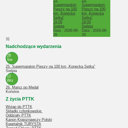
25.
25.
Supermaraton
Supermaraton
Pieszy na 100
Pieszy na 100
km „Konecka
km „Konecka
Setka”
Setka”
19:00
19:00
Sielpia
Sielpia
Data :
2026-08-
Data :
2026-08-
28
29
31
Nadchodzące wydarzenia
28
Sie
25. Supermaraton Pieszy na 100 km „Konecka Setka”
Sielpia
12
Wrz
26. Marsz po Medal
Końskie
Z życia PTTK
Wstąp do PTTK
Składki członkowskie
Oddziały PTTK
Kanon Krajoznawczy Polski
Kwartalnik TURYSTA