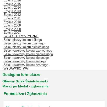
Edycja 2016
Edycja 2015
Edycja 2014
Edycja 2013
Edycja 2012
Edycja 2011
Edycja 2010
Edycja 2009
Edycja 2008
Edycja 2007
SZLAKI TURYSTYCZNE
Szlak pieszy koloru żółtego
Szlak pieszy koloru czarnego
Szlak pieszy koloru niebieskiego
Szlak rowerowy koloru czerwonego
Szlak rowerowy koloru niebieskiego
Szlak rowerowy koloru zielonego
Szlak rowerowy koloru żółtego
Szlak rowerowy koloru czarnego
WYDAWNICTWA
Dostępne formularze
Główny Szlak Świętokrzyski
Marsz po Medal - zgłoszenia
Formularze i Zgłoszenia