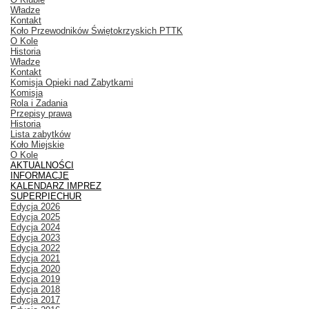
Władze
Kontakt
Koło Przewodników Świętokrzyskich PTTK
O Kole
Historia
Władze
Kontakt
Komisja Opieki nad Zabytkami
Komisja
Rola i Zadania
Przepisy prawa
Historia
Lista zabytków
Koło Miejskie
O Kole
AKTUALNOŚCI
INFORMACJE
KALENDARZ IMPREZ
SUPERPIECHUR
Edycja 2026
Edycja 2025
Edycja 2024
Edycja 2023
Edycja 2022
Edycja 2021
Edycja 2020
Edycja 2019
Edycja 2018
Edycja 2017