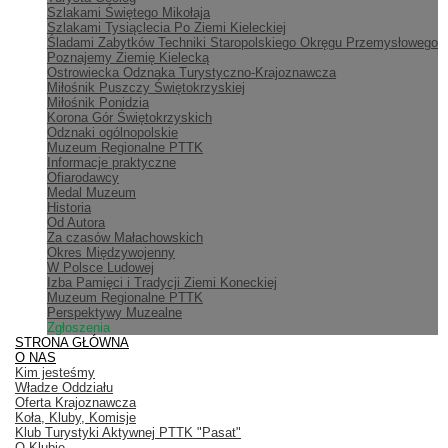
Szlakami Świętego Mikołaja
Szlakami Tysiąclecia Po Ziemi Kieleckiej
Śladami Zabytków Techniki Staropolskiego Okręgu Przemysłowego
Poznajemy Ziemię Kielecką
Ostrowiecka Odznaka Turystyczno-Krajoznawcza
Miłośnik Puszczy Świętokrzyskiej
Miłośnik Ponidzia
Korona Gór Świętokrzyskich
Odznaki ogólnopolskie
Muzeum Regionalne PTTK
Informacje praktyczne
Ofiarodawcy
Medal Muzeum
Historia
Od Autora
Za czasów Małachowskich
Okres Międzywojenny
W Polsce Ludowej
Izba Pamięci i Tradycji Ziemi Koneckiej
Muzeum Regionalne PTTK
Perspektywy Muzealne
Zgłoszenia
STRONA GŁÓWNA
O NAS
Kim jesteśmy
Władze Oddziału
Oferta Krajoznawcza
Koła, Kluby, Komisje
Klub Turystyki Aktywnej PTTK "Pasat"
O Klubie