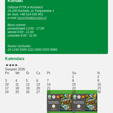
Kontakt
Oddział PTTK w Końskich
26-200 Końskie, ul. Partyzantów 1
tel. kom. +48 514 030 401
e-mail:
biuro@pttkkonskie.pl
Biuro czynne:
poniedziałek 13:00 - 17:00
wtorek 8:00 - 11:00
czwartek 8:00 - 11:00
Numer rachunku:
28 1240 5006 1111 0000 5555 8686
Kalendarz
Sierpień 2026
Pn
Wt
Śr
Cz
Pt
So
N
1
2
3
4
5
6
7
8
9
10
11
12
13
14
15
16
17
18
19
20
21
22
23
24
25
26
27
28
29
30