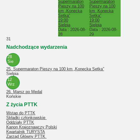
Supermaraton
Supermaraton
Pieszy na 100
Pieszy na 100
km „Konecka
km „Konecka
Setka”
Setka”
19:00
19:00
Sielpia
Sielpia
Data :
2026-08-
Data :
2026-08-
28
29
31
Nadchodzące wydarzenia
28
Sie
25. Supermaraton Pieszy na 100 km „Konecka Setka”
Sielpia
12
Wrz
26. Marsz po Medal
Końskie
Z życia PTTK
Wstąp do PTTK
Składki członkowskie
Oddziały PTTK
Kanon Krajoznawczy Polski
Kwartalnik TURYSTA
Zarząd Główny PTTK