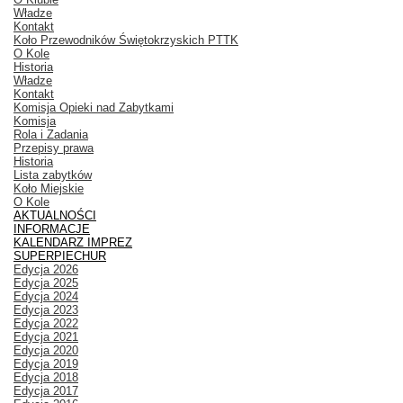
Władze
Kontakt
Koło Przewodników Świętokrzyskich PTTK
O Kole
Historia
Władze
Kontakt
Komisja Opieki nad Zabytkami
Komisja
Rola i Zadania
Przepisy prawa
Historia
Lista zabytków
Koło Miejskie
O Kole
AKTUALNOŚCI
INFORMACJE
KALENDARZ IMPREZ
SUPERPIECHUR
Edycja 2026
Edycja 2025
Edycja 2024
Edycja 2023
Edycja 2022
Edycja 2021
Edycja 2020
Edycja 2019
Edycja 2018
Edycja 2017