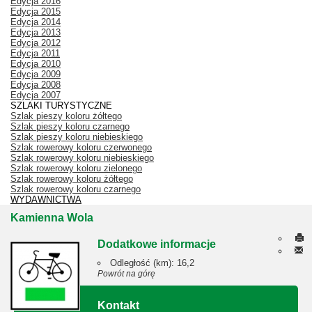
Edycja 2016
Edycja 2015
Edycja 2014
Edycja 2013
Edycja 2012
Edycja 2011
Edycja 2010
Edycja 2009
Edycja 2008
Edycja 2007
SZLAKI TURYSTYCZNE
Szlak pieszy koloru żółtego
Szlak pieszy koloru czarnego
Szlak pieszy koloru niebieskiego
Szlak rowerowy koloru czerwonego
Szlak rowerowy koloru niebieskiego
Szlak rowerowy koloru zielonego
Szlak rowerowy koloru żółtego
Szlak rowerowy koloru czarnego
WYDAWNICTWA
Kamienna Wola
Dodatkowe informacje
Odległość (km):
16,2
Powrót na górę
Kontakt