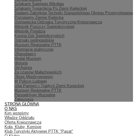
Szlakami Świętego Mikołaja
Szlakami Tysiąclecia Po Ziemi Kieleckiej
Śladami Zabytków Techniki Staropolskiego Okręgu Przemysłowego
Poznajemy Ziemię Kielecką
Ostrowiecka Odznaka Turystyczno-Krajoznawcza
Miłośnik Puszczy Świętokrzyskiej
Miłośnik Ponidzia
Korona Gór Świętokrzyskich
Odznaki ogólnopolskie
Muzeum Regionalne PTTK
Informacje praktyczne
Ofiarodawcy
Medal Muzeum
Historia
Od Autora
Za czasów Małachowskich
Okres Międzywojenny
W Polsce Ludowej
Izba Pamięci i Tradycji Ziemi Koneckiej
Muzeum Regionalne PTTK
Perspektywy Muzealne
Zgłoszenia
STRONA GŁÓWNA
O NAS
Kim jesteśmy
Władze Oddziału
Oferta Krajoznawcza
Koła, Kluby, Komisje
Klub Turystyki Aktywnej PTTK "Pasat"
O Klubie