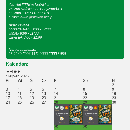
Oddział PTTK w Końskich
26-200 Końskie, ul. Partyzantów 1
tel. kom. +48 514 030 401
e-mail:
biuro@pttkkonskie.pl
Biuro czynne:
poniedziałek 13:00 - 17:00
wtorek 8:00 - 11:00
czwartek 8:00 - 11:00
Numer rachunku:
28 1240 5006 1111 0000 5555 8686
Kalendarz
Sierpień 2026
Pn
Wt
Śr
Cz
Pt
So
N
1
2
3
4
5
6
7
8
9
10
11
12
13
14
15
16
17
18
19
20
21
22
23
24
25
26
27
28
29
30
25.
25.