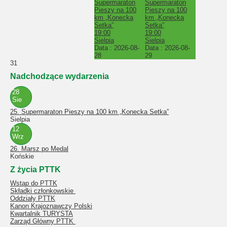
Supermaraton
Supermaraton
Pieszy na 100
Pieszy na 100
km „Konecka
km „Konecka
Setka”
Setka”
19:00
19:00
Sielpia
Sielpia
Data :
2026-08-
Data :
2026-08-
28
29
31
Nadchodzące wydarzenia
28
Sie
25. Supermaraton Pieszy na 100 km „Konecka Setka”
Sielpia
12
Wrz
26. Marsz po Medal
Końskie
Z życia PTTK
Wstąp do PTTK
Składki członkowskie
Oddziały PTTK
Kanon Krajoznawczy Polski
Kwartalnik TURYSTA
Zarząd Główny PTTK