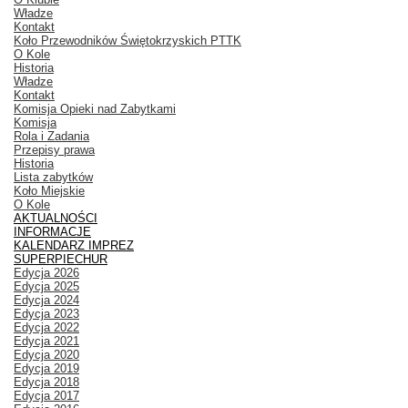
Władze
Kontakt
Koło Przewodników Świętokrzyskich PTTK
O Kole
Historia
Władze
Kontakt
Komisja Opieki nad Zabytkami
Komisja
Rola i Zadania
Przepisy prawa
Historia
Lista zabytków
Koło Miejskie
O Kole
AKTUALNOŚCI
INFORMACJE
KALENDARZ IMPREZ
SUPERPIECHUR
Edycja 2026
Edycja 2025
Edycja 2024
Edycja 2023
Edycja 2022
Edycja 2021
Edycja 2020
Edycja 2019
Edycja 2018
Edycja 2017