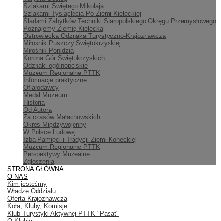
Szlakami Świętego Mikołaja
Szlakami Tysiąclecia Po Ziemi Kieleckiej
Śladami Zabytków Techniki Staropolskiego Okręgu Przemysłowego
Poznajemy Ziemię Kielecką
Ostrowiecka Odznaka Turystyczno-Krajoznawcza
Miłośnik Puszczy Świętokrzyskiej
Miłośnik Ponidzia
Korona Gór Świętokrzyskich
Odznaki ogólnopolskie
Muzeum Regionalne PTTK
Informacje praktyczne
Ofiarodawcy
Medal Muzeum
Historia
Od Autora
Za czasów Małachowskich
Okres Międzywojenny
W Polsce Ludowej
Izba Pamięci i Tradycji Ziemi Koneckiej
Muzeum Regionalne PTTK
Perspektywy Muzealne
Zgłoszenia
STRONA GŁÓWNA
O NAS
Kim jesteśmy
Władze Oddziału
Oferta Krajoznawcza
Koła, Kluby, Komisje
Klub Turystyki Aktywnej PTTK "Pasat"
O Klubie