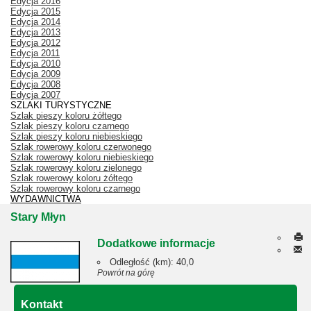
Edycja 2016
Edycja 2015
Edycja 2014
Edycja 2013
Edycja 2012
Edycja 2011
Edycja 2010
Edycja 2009
Edycja 2008
Edycja 2007
SZLAKI TURYSTYCZNE
Szlak pieszy koloru żółtego
Szlak pieszy koloru czarnego
Szlak pieszy koloru niebieskiego
Szlak rowerowy koloru czerwonego
Szlak rowerowy koloru niebieskiego
Szlak rowerowy koloru zielonego
Szlak rowerowy koloru żółtego
Szlak rowerowy koloru czarnego
WYDAWNICTWA
Stary Młyn
Dodatkowe informacje
Odległość (km):
40,0
Powrót na górę
Kontakt