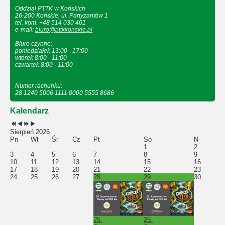
Oddział PTTK w Końskich
26-200 Końskie, ul. Partyzantów 1
tel. kom. +48 514 030 401
e-mail:
biuro@pttkkonskie.pl
Biuro czynne:
poniedziałek 13:00 - 17:00
wtorek 8:00 - 11:00
czwartek 8:00 - 11:00
Numer rachunku:
28 1240 5006 1111 0000 5555 8686
Kalendarz
Sierpień 2026
Pn
Wt
Śr
Cz
Pt
So
N
1
2
3
4
5
6
7
8
9
10
11
12
13
14
15
16
17
18
19
20
21
22
23
24
25
26
27
28
29
30
25.
25.