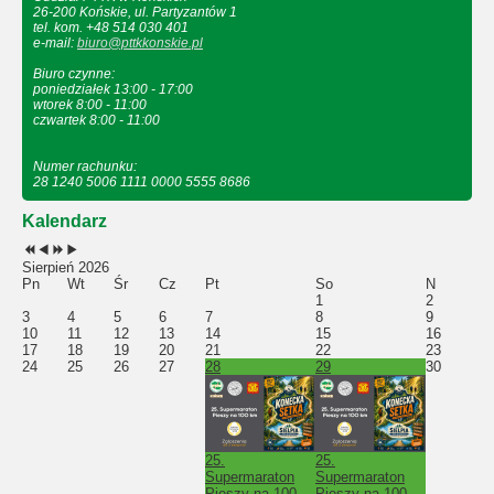
26-200 Końskie, ul. Partyzantów 1
tel. kom. +48 514 030 401
e-mail:
biuro@pttkkonskie.pl
Biuro czynne:
poniedziałek 13:00 - 17:00
wtorek 8:00 - 11:00
czwartek 8:00 - 11:00
Numer rachunku:
28 1240 5006 1111 0000 5555 8686
Kalendarz
Sierpień 2026
Pn
Wt
Śr
Cz
Pt
So
N
1
2
3
4
5
6
7
8
9
10
11
12
13
14
15
16
17
18
19
20
21
22
23
24
25
26
27
28
29
30
25.
25.
Supermaraton
Supermaraton
Pieszy na 100
Pieszy na 100