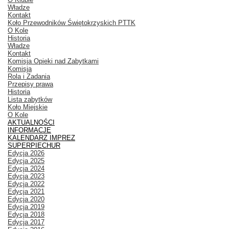
Władze
Kontakt
Koło Przewodników Świętokrzyskich PTTK
O Kole
Historia
Władze
Kontakt
Komisja Opieki nad Zabytkami
Komisja
Rola i Zadania
Przepisy prawa
Historia
Lista zabytków
Koło Miejskie
O Kole
AKTUALNOŚCI
INFORMACJE
KALENDARZ IMPREZ
SUPERPIECHUR
Edycja 2026
Edycja 2025
Edycja 2024
Edycja 2023
Edycja 2022
Edycja 2021
Edycja 2020
Edycja 2019
Edycja 2018
Edycja 2017