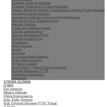
Szlakami Świętego Mikołaja
Szlakami Tysiąclecia Po Ziemi Kieleckiej
Śladami Zabytków Techniki Staropolskiego Okręgu Przemysłowego
Poznajemy Ziemię Kielecką
Ostrowiecka Odznaka Turystyczno-Krajoznawcza
Miłośnik Puszczy Świętokrzyskiej
Miłośnik Ponidzia
Korona Gór Świętokrzyskich
Odznaki ogólnopolskie
Muzeum Regionalne PTTK
Informacje praktyczne
Ofiarodawcy
Medal Muzeum
Historia
Od Autora
Za czasów Małachowskich
Okres Międzywojenny
W Polsce Ludowej
Izba Pamięci i Tradycji Ziemi Koneckiej
Muzeum Regionalne PTTK
Perspektywy Muzealne
Zgłoszenia
STRONA GŁÓWNA
O NAS
Kim jesteśmy
Władze Oddziału
Oferta Krajoznawcza
Koła, Kluby, Komisje
Klub Turystyki Aktywnej PTTK "Pasat"
O Klubie