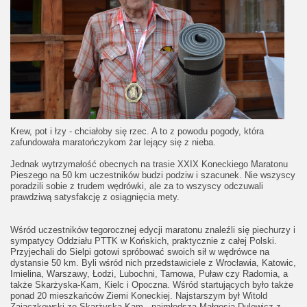
Krew, pot i łzy - chciałoby się rzec. A to z powodu pogody, która
zafundowała maratończykom żar lejący się z nieba.
Jednak wytrzymałość obecnych na trasie XXIX Koneckiego Maratonu
Pieszego na 50 km uczestników budzi podziw i szacunek. Nie wszyscy
poradzili sobie z trudem wędrówki, ale za to wszyscy odczuwali
prawdziwą satysfakcję z osiągnięcia mety.
Wśród uczestników tegorocznej edycji maratonu znaleźli się piechurzy i
sympatycy Oddziału PTTK w Końskich, praktycznie z całej Polski.
Przyjechali do Sielpi gotowi spróbować swoich sił w wędrówce na
dystansie 50 km. Byli wśród nich przedstawiciele z Wrocławia, Katowic,
Imielina, Warszawy, Łodzi, Lubochni, Tarnowa, Puław czy Radomia, a
także Skarżyska-Kam, Kielc i Opoczna. Wśród startujących było także
ponad 20 mieszkańców Ziemi Koneckiej. Najstarszym był Witold
Zajączkowski ze Skarżyska-Kam., najmłodszą Małgosia Dulewicz z