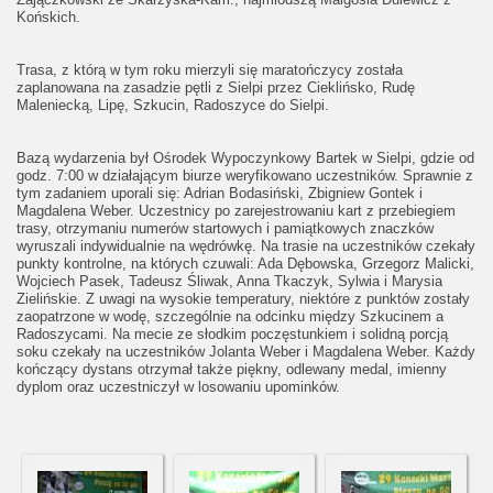
Końskich.
Trasa, z którą w tym roku mierzyli się maratończycy została
zaplanowana na zasadzie pętli z Sielpi przez Cieklińsko, Rudę
Maleniecką, Lipę, Szkucin, Radoszyce do Sielpi.
Bazą wydarzenia był Ośrodek Wypoczynkowy Bartek w Sielpi, gdzie od
godz. 7:00 w działającym biurze weryfikowano uczestników. Sprawnie z
tym zadaniem uporali się: Adrian Bodasiński, Zbigniew Gontek i
Magdalena Weber. Uczestnicy po zarejestrowaniu kart z przebiegiem
trasy, otrzymaniu numerów startowych i pamiątkowych znaczków
wyruszali indywidualnie na wędrówkę. Na trasie na uczestników czekały
punkty kontrolne, na których czuwali: Ada Dębowska, Grzegorz Malicki,
Wojciech Pasek, Tadeusz Śliwak, Anna Tkaczyk, Sylwia i Marysia
Zielińskie. Z uwagi na wysokie temperatury, niektóre z punktów zostały
zaopatrzone w wodę, szczególnie na odcinku między Szkucinem a
Radoszycami. Na mecie ze słodkim poczęstunkiem i solidną porcją
soku czekały na uczestników Jolanta Weber i Magdalena Weber. Każdy
kończący dystans otrzymał także piękny, odlewany medal, imienny
dyplom oraz uczestniczył w losowaniu upominków.