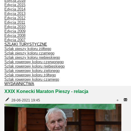
Edycja 2016
Edycja 2015
Edycja 2014
Edycja 2013
Edycja 2012
Edycja 2011
Edycja 2010
Edycja 2009
Edycja 2008
Edycja 2007
SZLAKI TURYSTYCZNE
Szlak pieszy koloru żółtego
Szlak pieszy koloru czarnego
Szlak pieszy koloru niebieskiego
Szlak rowerowy koloru czerwonego
Szlak rowerowy koloru niebieskiego
Szlak rowerowy koloru zielonego
Szlak rowerowy koloru żółtego
Szlak rowerowy koloru czarnego
WYDAWNICTWA
XXIX Konecki Maraton Pieszy - relacja
28-06-2021 19:45