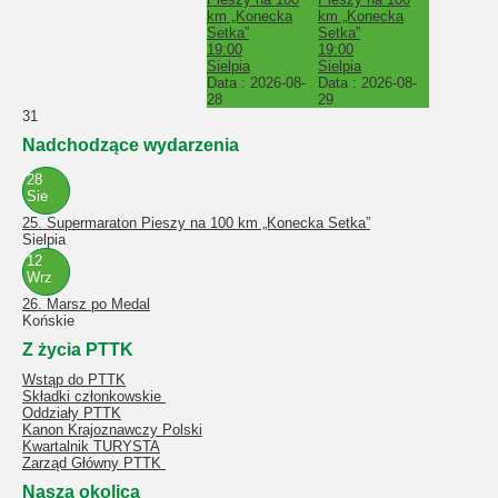
km „Konecka
km „Konecka
Setka”
Setka”
19:00
19:00
Sielpia
Sielpia
Data :
2026-08-
Data :
2026-08-
28
29
31
Nadchodzące wydarzenia
28
Sie
25. Supermaraton Pieszy na 100 km „Konecka Setka”
Sielpia
12
Wrz
26. Marsz po Medal
Końskie
Z życia PTTK
Wstąp do PTTK
Składki członkowskie
Oddziały PTTK
Kanon Krajoznawczy Polski
Kwartalnik TURYSTA
Zarząd Główny PTTK
Nasza okolica