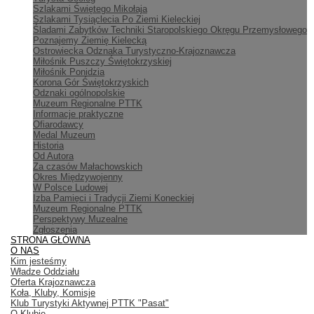
Szlakami Świętego Mikołaja
Szlakami Tysiąclecia Po Ziemi Kieleckiej
Śladami Zabytków Techniki Staropolskiego Okręgu Przemysłowego
Poznajemy Ziemię Kielecką
Ostrowiecka Odznaka Turystyczno-Krajoznawcza
Miłośnik Puszczy Świętokrzyskiej
Miłośnik Ponidzia
Korona Gór Świętokrzyskich
Odznaki ogólnopolskie
Muzeum Regionalne PTTK
Informacje praktyczne
Ofiarodawcy
Medal Muzeum
Historia
Od Autora
Za czasów Małachowskich
Okres Międzywojenny
W Polsce Ludowej
Izba Pamięci i Tradycji Ziemi Koneckiej
Muzeum Regionalne PTTK
Perspektywy Muzealne
Zgłoszenia
STRONA GŁÓWNA
O NAS
Kim jesteśmy
Władze Oddziału
Oferta Krajoznawcza
Koła, Kluby, Komisje
Klub Turystyki Aktywnej PTTK "Pasat"
O Klubie