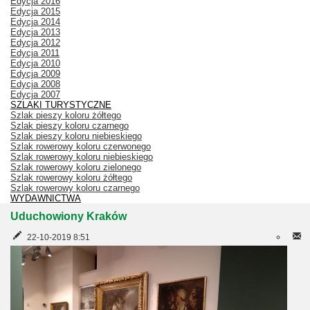
Edycja 2016
Edycja 2015
Edycja 2014
Edycja 2013
Edycja 2012
Edycja 2011
Edycja 2010
Edycja 2009
Edycja 2008
Edycja 2007
SZLAKI TURYSTYCZNE
Szlak pieszy koloru żółtego
Szlak pieszy koloru czarnego
Szlak pieszy koloru niebieskiego
Szlak rowerowy koloru czerwonego
Szlak rowerowy koloru niebieskiego
Szlak rowerowy koloru zielonego
Szlak rowerowy koloru żółtego
Szlak rowerowy koloru czarnego
WYDAWNICTWA
Uduchowiony Kraków
22-10-2019 8:51