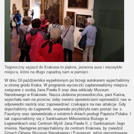
Tegoroczny wyjazd do Krakowa to piękna, jesienna aura i niezwykłe
miejsca, które na długo zapadną nam w pamięci.
W dniu 19 października wypełnionym po brzegi autokarem wyjechaliśmy
w stronę grodu Kraka. W programie wycieczki zaplanowaliśmy miejsca
związane z osobą Jana Pawła II oraz dwa oddziały Muzeum
Narodowego w Krakowie. Nasza ulubiona przewodniczka, pani Karina,
wyjechała nam na przeciw, żeby swoimi opowieściami wprowadzić nas w
odpowiedni nastrój oraz zapowiedzieć czekające na nas atrakcje. Gdy
dojechaliśmy do Łagiewnik, wspaniale przybliżyła nam postać św. s.
Faustyny oraz opowiedziała o ostatnich dniach posługi Papieża Polaka. I
tak zapoznaliśmy się z Sanktuarium Miłosierdzia Bożego w
Łagiewnikach oraz Centrum Myśli Jana Pawła II, z Sanktuarium Jego
imienia. Następnie przejechaliśmy do centrum Krakowa, by zwiedzić
Gmach Główny Muzeum Narodowego i Europeum, gdzie prezentowane