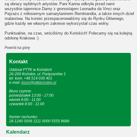
są obrazy wybitnych artystów. Pani Karina odkryła przed nami
wszystkie tajemnice Damy z gronostajem Leonadra da Vinci oraz
Pejzażu z miłosiernym samarytaninem Rembrandta, a także innych dzieł
malarstwa. Na koniec przespacerowaliśmy się do Rynku Głównego,
gdzie każdy we własnym zakresie wykorzystał czas wolny.
Punktualnie, na czas, wróciliśmy do Końskich! Polecamy się na kolejną
odsłonę Krakowa :)
Powrót na górę
Kontakt
Oddział PTTK w Końskich
26-200 Końskie, ul. Partyzantów 1
tel. kom. +48 514 030 401
e-mail:
biuro@pttkkonskie.pl
Biuro czynne:
poniedziałek 13:00 - 17:00
wtorek 8:00 - 11:00
czwartek 8:00 - 11:00
Numer rachunku:
28 1240 5006 1111 0000 5555 8686
Kalendarz