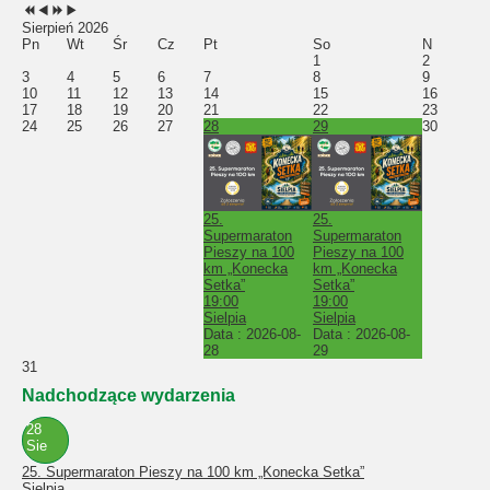
Sierpień 2026
Pn
Wt
Śr
Cz
Pt
So
N
1
2
3
4
5
6
7
8
9
10
11
12
13
14
15
16
17
18
19
20
21
22
23
24
25
26
27
28
29
30
25.
25.
Supermaraton
Supermaraton
Pieszy na 100
Pieszy na 100
km „Konecka
km „Konecka
Setka”
Setka”
19:00
19:00
Sielpia
Sielpia
Data :
2026-08-
Data :
2026-08-
28
29
31
Nadchodzące wydarzenia
28
Sie
25. Supermaraton Pieszy na 100 km „Konecka Setka”
Sielpia