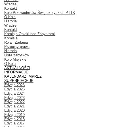
Władze
Kontakt
Koło Przewodników Świętokrzyskich PTTK
O Kole
Historia
Władze
Kontakt
Komisja Opieki nad Zabytkami
Komisja
Rola i Zadania
Przepisy prawa
Historia
Lista zabytków
Koło Miejskie
O Kole
AKTUALNOŚCI
INFORMACJE
KALENDARZ IMPREZ
SUPERPIECHUR
Edycja 2026
Edycja 2025
Edycja 2024
Edycja 2023
Edycja 2022
Edycja 2021
Edycja 2020
Edycja 2019
Edycja 2018
Edycja 2017