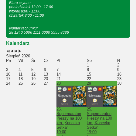
Biuro czynne:
poniedziałek 13:00 - 17:00
wtorek 8:00 - 11:00
czwartek 8:00 - 11:00
Numer rachunku:
28 1240 5006 1111 0000 5555 8686
Kalendarz
Sierpień 2026
Pn
Wt
Śr
Cz
Pt
So
N
1
2
3
4
5
6
7
8
9
10
11
12
13
14
15
16
17
18
19
20
21
22
23
24
25
26
27
28
29
30
25.
25.
Supermaraton
Supermaraton
Pieszy na 100
Pieszy na 100
km „Konecka
km „Konecka
Setka”
Setka”
19:00
19:00