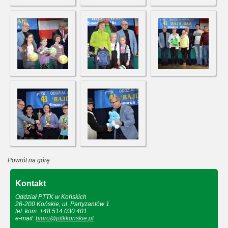
Powrót na górę
Kontakt
Oddział PTTK w Końskich
26-200 Końskie, ul. Partyzantów 1
tel. kom. +48 514 030 401
e-mail:
biuro@pttkkonskie.pl