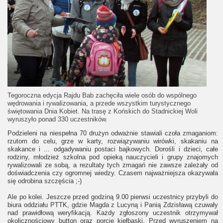
Tegoroczna edycja Rajdu Bab zachęciła wiele osób do wspólnego
wędrowania i rywalizowania, a przede wszystkim turystycznego
świętowania Dnia Kobiet. Na trasę z Końskich do Stadnickiej Woli
wyruszyło ponad 330 uczestników.
Podzieleni na niespełna 70 drużyn odważnie stawiali czoła zmaganiom:
rzutom do celu, grze w karty, rozwiązywaniu wirówki, skakaniu na
skakance i ... odgadywaniu postaci bajkowych. Dorośli i dzieci, całe
rodziny, młodzież szkolna pod opieką nauczycieli i grupy znajomych
rywalizowali ze sobą, a rezultaty tych zmagań nie zawsze zależały od
doświadczenia czy ogromnej wiedzy. Czasem najważniejsza okazywała
się odrobina szczęścia ;-)
Ale po kolei. Jeszcze przed godziną 9.00 pierwsi uczestnicy przybyli do
biura oddziału PTTK, gdzie Magda z Lucyną i Panią Zdzisławą czuwały
nad prawidłową weryfikacją. Każdy zgłoszony uczestnik otrzymywał
okolicznościowy button oraz porcję kiełbaski. Przed wyruszeniem na