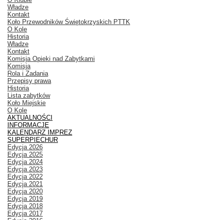
Władze
Kontakt
Koło Przewodników Świętokrzyskich PTTK
O Kole
Historia
Władze
Kontakt
Komisja Opieki nad Zabytkami
Komisja
Rola i Zadania
Przepisy prawa
Historia
Lista zabytków
Koło Miejskie
O Kole
AKTUALNOŚCI
INFORMACJE
KALENDARZ IMPREZ
SUPERPIECHUR
Edycja 2026
Edycja 2025
Edycja 2024
Edycja 2023
Edycja 2022
Edycja 2021
Edycja 2020
Edycja 2019
Edycja 2018
Edycja 2017