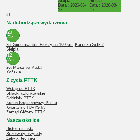
Sielpia
Sielpia
Data :
2026-08-
Data :
2026-08-
28
29
31
Nadchodzące wydarzenia
28
Sie
25. Supermaraton Pieszy na 100 km „Konecka Setka”
Sielpia
12
Wrz
26. Marsz po Medal
Końskie
Z życia PTTK
Wstąp do PTTK
Składki członkowskie
Oddziały PTTK
Kanon Krajoznawczy Polski
Kwartalnik TURYSTA
Zarząd Główny PTTK
Nasza okolica
Historia miasta
Rezerwaty przyrody
Zabytki techniki