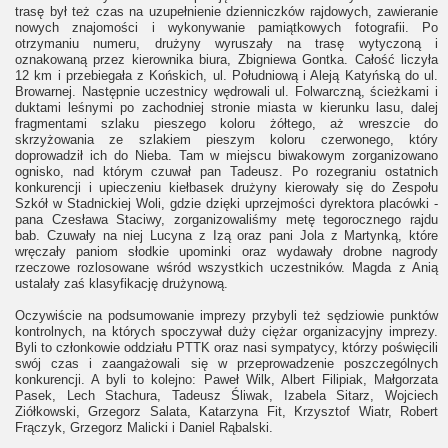
trasę był też czas na uzupełnienie dzienniczków rajdowych, zawieranie
nowych znajomości i wykonywanie pamiątkowych fotografii. Po
otrzymaniu numeru, drużyny wyruszały na trasę wytyczoną i
oznakowaną przez kierownika biura, Zbigniewa Gontka. Całość liczyła
12 km i przebiegała z Końskich, ul. Południową i Aleją Katyńską do ul.
Browarnej. Następnie uczestnicy wędrowali ul. Folwarczną, ścieżkami i
duktami leśnymi po zachodniej stronie miasta w kierunku lasu, dalej
fragmentami szlaku pieszego koloru żółtego, aż wreszcie do
skrzyżowania ze szlakiem pieszym koloru czerwonego, który
doprowadził ich do Nieba. Tam w miejscu biwakowym zorganizowano
ognisko, nad którym czuwał pan Tadeusz. Po rozegraniu ostatnich
konkurencji i upieczeniu kiełbasek drużyny kierowały się do Zespołu
Szkół w Stadnickiej Woli, gdzie dzięki uprzejmości dyrektora placówki -
pana Czesława Staciwy, zorganizowaliśmy metę tegorocznego rajdu
bab. Czuwały na niej Lucyna z Izą oraz pani Jola z Martynką, które
wręczały paniom słodkie upominki oraz wydawały drobne nagrody
rzeczowe rozlosowane wśród wszystkich uczestników. Magda z Anią
ustalały zaś klasyfikację drużynową.
Oczywiście na podsumowanie imprezy przybyli też sędziowie punktów
kontrolnych, na których spoczywał duży ciężar organizacyjny imprezy.
Byli to członkowie oddziału PTTK oraz nasi sympatycy, którzy poświęcili
swój czas i zaangażowali się w przeprowadzenie poszczególnych
konkurencji. A byli to kolejno: Paweł Wilk, Albert Filipiak, Małgorzata
Pasek, Lech Stachura, Tadeusz Śliwak, Izabela Sitarz, Wojciech
Ziółkowski, Grzegorz Salata, Katarzyna Fit, Krzysztof Wiatr, Robert
Frączyk, Grzegorz Malicki i Daniel Rąbalski.