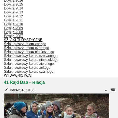
Edycja 2016
Edycja 2015
Edycja 2014
Edycja 2013
Edycja 2012
Edycja 2011
Edycja 2010
Edycja 2009
Edycja 2008
Edycja 2007
SZLAKI TURYSTYCZNE
Szlak pieszy koloru żółtego
Szlak pieszy koloru czarnego
Szlak pieszy koloru niebieskiego
Szlak rowerowy koloru czerwonego
Szlak rowerowy koloru niebieskiego
Szlak rowerowy koloru zielonego
Szlak rowerowy koloru żółtego
Szlak rowerowy koloru czarnego
WYDAWNICTWA
41 Rajd Bab - relacja
6-03-2016 18:30