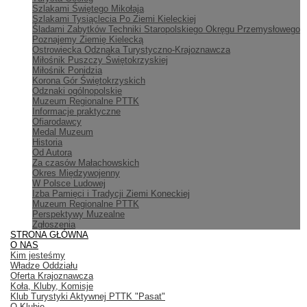
Szlakami Świętego Mikołaja
Szlakami Tysiąclecia Po Ziemi Kieleckiej
Śladami Zabytków Techniki Staropolskiego Okręgu Przemysłowego
Poznajemy Ziemię Kielecką
Ostrowiecka Odznaka Turystyczno-Krajoznawcza
Miłośnik Puszczy Świętokrzyskiej
Miłośnik Ponidzia
Korona Gór Świętokrzyskich
Odznaki ogólnopolskie
Muzeum Regionalne PTTK
Informacje praktyczne
Ofiarodawcy
Medal Muzeum
Historia
Od Autora
Za czasów Małachowskich
Okres Międzywojenny
W Polsce Ludowej
Izba Pamięci i Tradycji Ziemi Koneckiej
Muzeum Regionalne PTTK
Perspektywy Muzealne
Zgłoszenia
STRONA GŁÓWNA
O NAS
Kim jesteśmy
Władze Oddziału
Oferta Krajoznawcza
Koła, Kluby, Komisje
Klub Turystyki Aktywnej PTTK "Pasat"
O Klubie