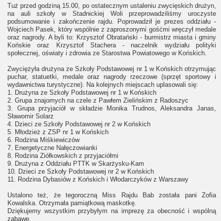
Tuż przed godziną 15.00, po ostatecznym ustaleniu zwycięskich drużyn,
na auli szkoły w Stadnickiej Woli przeprowadziliśmy uroczyste
podsumowanie i zakończenie rajdu. Poprowadził je prezes oddziału -
Wojciech Pasek, który wspólnie z zaproszonymi gośćmi wręczył medale
oraz nagrody. A byli to: Krzysztof Obratański - burmistrz miasta i gminy
Końskie oraz Krzysztof Stachera - naczelnik wydziału polityki
społecznej, oświaty i zdrowia ze Starostwa Powiatowego w Końskich.
Zwyciężyła drużyna ze Szkoły Podstawowej nr 1 w Końskich otrzymując
puchar, statuetki, medale oraz nagrody rzeczowe (sprzęt sportowy i
wydawnictwa turystyczne). Na kolejnych miejscach uplasowali się:
1. Drużyna ze Szkoły Podstawowej nr 1 w Końskich
2. Grupa znajomych na czele z Pawłem Zielińskim z Radoszyc
3. Grupa przyjaciół w składzie Monika Trudnos, Aleksandra Janas,
Sławomir Solarz
4. Dzieci ze Szkoły Podstawowej nr 2 w Końskich
5. Młodzież z ZSP nr 1 w Końskich
6. Rodzina Miśkiewiczów
7. Energetyczne Nałęczowianki
8. Rodzina Ziółkowskich z przyjaciółmi
9. Drużyna z Oddziału PTTK w Skarżysku-Kam
10. Dzieci ze Szkoły Podstawowej nr 2 w Końskich
11. Rodzina Dybasiów z Końskich i Włodarczyków z Warszawy
Ustalono też, że tegoroczną Miss Rajdu Bab została pani Zofia
Kowalska. Otrzymała pamiątkową maskotkę.
Dziękujemy wszystkim przybyłym na imprezę za obecność i wspólną
zabawę.