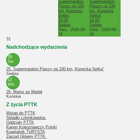
Supermaraton
Supermaraton
Pieszy na 100
Pieszy na 100
km „Konecka
km „Konecka
Setka”
Setka”
19:00
19:00
Sielpia
Sielpia
Data :
2026-08-
Data :
2026-08-
28
29
31
Nadchodzące wydarzenia
28
Sie
25. Supermaraton Pieszy na 100 km „Konecka Setka”
Sielpia
12
Wrz
26. Marsz po Medal
Końskie
Z życia PTTK
Wstąp do PTTK
Składki członkowskie
Oddziały PTTK
Kanon Krajoznawczy Polski
Kwartalnik TURYSTA
Zarząd Główny PTTK