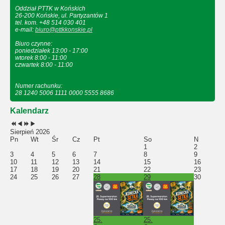
Oddział PTTK w Końskich
26-200 Końskie, ul. Partyzantów 1
tel. kom. +48 514 030 401
e-mail:
biuro@pttkkonskie.pl
Biuro czynne:
poniedziałek 13:00 - 17:00
wtorek 8:00 - 11:00
czwartek 8:00 - 11:00
Numer rachunku:
28 1240 5006 1111 0000 5555 8686
Kalendarz
Sierpień 2026
Pn
Wt
Śr
Cz
Pt
So
N
1
2
3
4
5
6
7
8
9
10
11
12
13
14
15
16
17
18
19
20
21
22
23
24
25
26
27
28
29
30
25.
25.