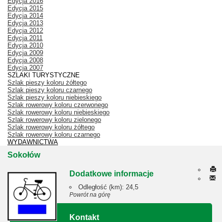
Edycja 2016
Edycja 2015
Edycja 2014
Edycja 2013
Edycja 2012
Edycja 2011
Edycja 2010
Edycja 2009
Edycja 2008
Edycja 2007
SZLAKI TURYSTYCZNE
Szlak pieszy koloru żółtego
Szlak pieszy koloru czarnego
Szlak pieszy koloru niebieskiego
Szlak rowerowy koloru czerwonego
Szlak rowerowy koloru niebieskiego
Szlak rowerowy koloru zielonego
Szlak rowerowy koloru żółtego
Szlak rowerowy koloru czarnego
WYDAWNICTWA
Sokołów
Dodatkowe informacje
Odległość (km):
24,5
Powrót na górę
Kontakt