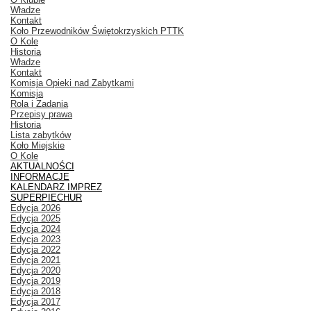
Władze
Kontakt
Koło Przewodników Świętokrzyskich PTTK
O Kole
Historia
Władze
Kontakt
Komisja Opieki nad Zabytkami
Komisja
Rola i Zadania
Przepisy prawa
Historia
Lista zabytków
Koło Miejskie
O Kole
AKTUALNOŚCI
INFORMACJE
KALENDARZ IMPREZ
SUPERPIECHUR
Edycja 2026
Edycja 2025
Edycja 2024
Edycja 2023
Edycja 2022
Edycja 2021
Edycja 2020
Edycja 2019
Edycja 2018
Edycja 2017