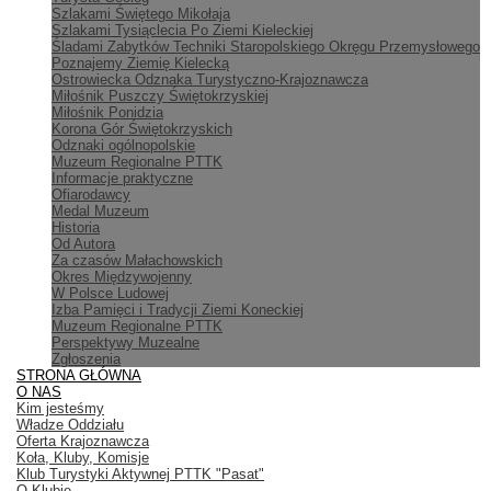
Szlakami Świętego Mikołaja
Szlakami Tysiąclecia Po Ziemi Kieleckiej
Śladami Zabytków Techniki Staropolskiego Okręgu Przemysłowego
Poznajemy Ziemię Kielecką
Ostrowiecka Odznaka Turystyczno-Krajoznawcza
Miłośnik Puszczy Świętokrzyskiej
Miłośnik Ponidzia
Korona Gór Świętokrzyskich
Odznaki ogólnopolskie
Muzeum Regionalne PTTK
Informacje praktyczne
Ofiarodawcy
Medal Muzeum
Historia
Od Autora
Za czasów Małachowskich
Okres Międzywojenny
W Polsce Ludowej
Izba Pamięci i Tradycji Ziemi Koneckiej
Muzeum Regionalne PTTK
Perspektywy Muzealne
Zgłoszenia
STRONA GŁÓWNA
O NAS
Kim jesteśmy
Władze Oddziału
Oferta Krajoznawcza
Koła, Kluby, Komisje
Klub Turystyki Aktywnej PTTK "Pasat"
O Klubie