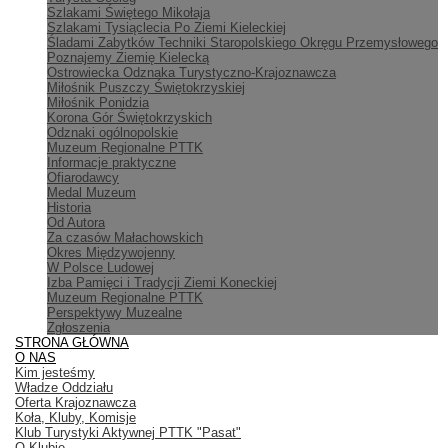
Szlakami Świętego Mikołaja
Szlakami Tysiąclecia Po Ziemi Kieleckiej
Śladami Zabytków Techniki Staropolskiego Okręgu Przemysłowego
Poznajemy Ziemię Kielecką
Ostrowiecka Odznaka Turystyczno-Krajoznawcza
Miłośnik Puszczy Świętokrzyskiej
Miłośnik Ponidzia
Korona Gór Świętokrzyskich
Odznaki ogólnopolskie
Muzeum Regionalne PTTK
Informacje praktyczne
Ofiarodawcy
Medal Muzeum
Historia
Od Autora
Za czasów Małachowskich
Okres Międzywojenny
W Polsce Ludowej
Izba Pamięci i Tradycji Ziemi Koneckiej
Muzeum Regionalne PTTK
Perspektywy Muzealne
Zgłoszenia
STRONA GŁÓWNA
O NAS
Kim jesteśmy
Władze Oddziału
Oferta Krajoznawcza
Koła, Kluby, Komisje
Klub Turystyki Aktywnej PTTK "Pasat"
O Klubie