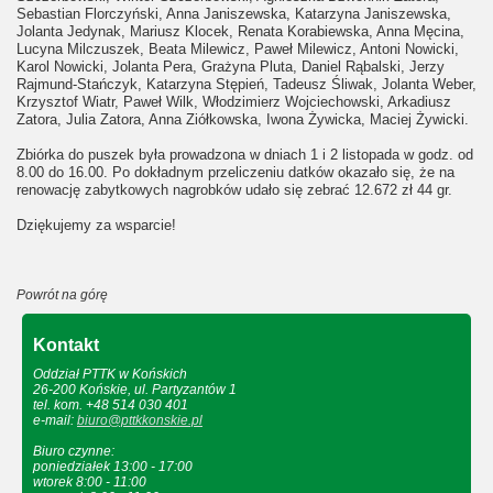
Sebastian Florczyński, Anna Janiszewska, Katarzyna Janiszewska,
Jolanta Jedynak, Mariusz Klocek, Renata Korabiewska, Anna Męcina,
Lucyna Milczuszek, Beata Milewicz, Paweł Milewicz, Antoni Nowicki,
Karol Nowicki, Jolanta Pera, Grażyna Pluta, Daniel Rąbalski, Jerzy
Rajmund-Stańczyk, Katarzyna Stępień, Tadeusz Śliwak, Jolanta Weber,
Krzysztof Wiatr, Paweł Wilk, Włodzimierz Wojciechowski, Arkadiusz
Zatora, Julia Zatora, Anna Ziółkowska, Iwona Żywicka, Maciej Żywicki.
Zbiórka do puszek była prowadzona w dniach 1 i 2 listopada w godz. od
8.00 do 16.00. Po dokładnym przeliczeniu datków okazało się, że na
renowację zabytkowych nagrobków udało się zebrać 12.672 zł 44 gr.
Dziękujemy za wsparcie!
Powrót na górę
Kontakt
Oddział PTTK w Końskich
26-200 Końskie, ul. Partyzantów 1
tel. kom. +48 514 030 401
e-mail:
biuro@pttkkonskie.pl
Biuro czynne:
poniedziałek 13:00 - 17:00
wtorek 8:00 - 11:00