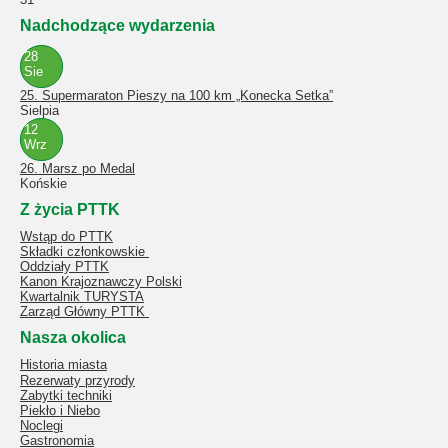
Nadchodzące wydarzenia
28
Sie
25. Supermaraton Pieszy na 100 km „Konecka Setka”
Sielpia
12
Wrz
26. Marsz po Medal
Końskie
Z życia PTTK
Wstąp do PTTK
Składki członkowskie
Oddziały PTTK
Kanon Krajoznawczy Polski
Kwartalnik TURYSTA
Zarząd Główny PTTK
Nasza okolica
Historia miasta
Rezerwaty przyrody
Zabytki techniki
Piekło i Niebo
Noclegi
Gastronomia