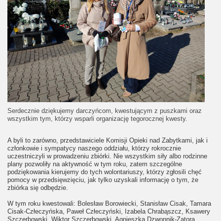
Serdecznie dziękujemy darczyńcom, kwestującym z puszkami oraz
wszystkim tym, którzy wsparli organizację tegorocznej kwesty.
A byli to zarówno, przedstawiciele Komisji Opieki nad Zabytkami, jak i
członkowie i sympatycy naszego oddziału, którzy rokrocznie
uczestniczyli w prowadzeniu zbiórki. Nie wszystkim siły albo rodzinne
plany pozwoliły na aktywność w tym roku, zatem szczególne
podziękowania kierujemy do tych wolontariuszy, którzy zgłosili chęć
pomocy w przedsięwzięciu, jak tylko uzyskali informację o tym, że
zbiórka się odbędzie.
W tym roku kwestowali: Bolesław Borowiecki, Stanisław Cisak, Tamara
Cisak-Człeczyńska, Paweł Człeczyński, Izabela Chrabąszcz, Ksawery
Szczerbowski, Wiktor Szczerbowski, Agnieszka Dzwonnik-Zatora,