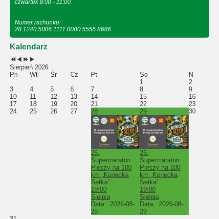
czwartek 8:00 - 11:00
Numer rachunku:
28 1240 5006 1111 0000 5555 8686
Kalendarz
Sierpień 2026
Pn
Wt
Śr
Cz
Pt
So
N
1
2
3
4
5
6
7
8
9
10
11
12
13
14
15
16
17
18
19
20
21
22
23
24
25
26
27
28
29
30
25.
25.
Supermaraton
Supermaraton
Pieszy na 100
Pieszy na 100
km „Konecka
km „Konecka
Setka”
Setka”
19:00
19:00
Sielpia
Sielpia
Data :
2026-08-
Data :
2026-08-
28
29
31