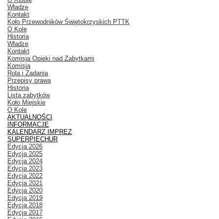
Władze
Kontakt
Koło Przewodników Świętokrzyskich PTTK
O Kole
Historia
Władze
Kontakt
Komisja Opieki nad Zabytkami
Komisja
Rola i Zadania
Przepisy prawa
Historia
Lista zabytków
Koło Miejskie
O Kole
AKTUALNOŚCI
INFORMACJE
KALENDARZ IMPREZ
SUPERPIECHUR
Edycja 2026
Edycja 2025
Edycja 2024
Edycja 2023
Edycja 2022
Edycja 2021
Edycja 2020
Edycja 2019
Edycja 2018
Edycja 2017