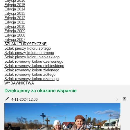
Edycja 2016
Edycja 2015
Edycja 2014
Edycja 2013
Edycja 2012
Edycja 2011
Edycja 2010
Edycja 2009
Edycja 2008
Edycja 2007
SZLAKI TURYSTYCZNE
Szlak pieszy koloru żółtego
Szlak pieszy koloru czarnego
Szlak pieszy koloru niebieskiego
Szlak rowerowy koloru czerwonego
Szlak rowerowy koloru niebieskiego
Szlak rowerowy koloru zielonego
Szlak rowerowy koloru żółtego
Szlak rowerowy koloru czarnego
WYDAWNICTWA
Dziękujemy za okazane wsparcie
4-11-2024 12:06