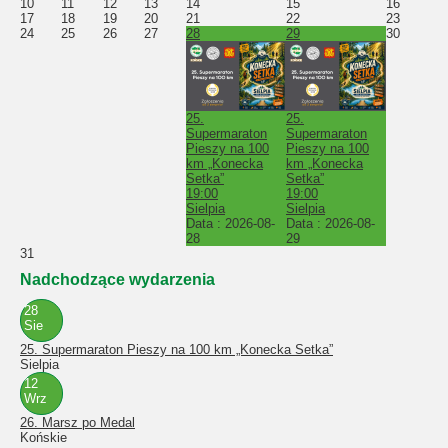
10
11
12
13
14
15
16
17
18
19
20
21
22
23
24
25
26
27
28
29
30
25.
25.
Supermaraton
Supermaraton
Pieszy na 100
Pieszy na 100
km „Konecka
km „Konecka
Setka”
Setka”
19:00
19:00
Sielpia
Sielpia
Data :
2026-08-
Data :
2026-08-
28
29
31
Nadchodzące wydarzenia
28
Sie
25. Supermaraton Pieszy na 100 km „Konecka Setka”
Sielpia
12
Wrz
26. Marsz po Medal
Końskie