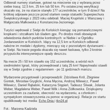
Odbierali numery startowe, gotowi na mierzenie się z wybraną przez
siebie trasą: 12,5 km, 25 km lub 50 km. Po ostatecznej weryfikacji
okazało się, że na starcie stanęło 177 uczestników, w tym 9 dzieci! Na
krótkiej odprawie jeszcze przed startem swoje statuetki Superpiechura
Świętokrzyskiego z 2023 roku odebrali: Maciej Krupiński z Warszawy i
Małgorzata Małkowska z Konstancina-Jeziornego.
Turyści wędrowali z Sielpi do Końskich kierując się pomarańczowymi
kropkami i strzałkami lub śladem gpx. Po drodze mieli obowiązek
odwiedzenia dwóch punktów kontrolnych: w Niebie i w Ogródku
Jordanowskim w Końskich. Idący na 12,5 km w Końskich odbierali
należne im medale i dyplomy, mierzący się z pozostałymi dystansami -
w Sielpi. Na trasie pogoda okazała się nawet łaskawa, tylko 2-krotnie
przypuściła intensywniejsze opady deszczu.
Na mecie 25 i 50 km stawiło się 152 uczestników, a wśród nich
siedmioletni Ignaś, który przewędrował z tatą 25 km! Najwytrwalsi stawili
się w Sielpi zgodnie z regulaminem - po 11 godzinach marszu.
Wydarzenie przygotowali i przeprowadzili: Zdzisława Król, Zbigniew
Gontek, Mirosław Gryglicki, Anna Męcina, Andrzej Milewicz, Paweł
Milewicz, Daniel Rąbalski, Katarzyna Stępień, Tadeusz Śliwak, Jolanta
Weber, Magdalena Weber, Paweł Wilk i Anna Ziółkowska. Dziękujemy
uczestnikom za zaufanie, obecność na wydarzeniu, a członkom i
sympatykom stowarzyszenia za pomoc w organizacji. Relacje ze startu
opublikowały też media:
Echo Dnia
i
tkn24.pl
Fot.: Marzena Kądziela