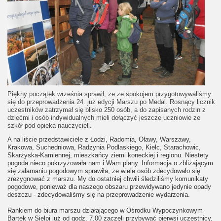
Piękny początek września sprawił, że ze spokojem przygotowywaliśmy
się do przeprowadzenia 24. już edycji Marszu po Medal. Rosnący licznik
uczestników zatrzymał się blisko 250 osób, a do zapisanych rodzin z
dziećmi i osób indywidualnych mieli dołączyć jeszcze uczniowie ze
szkół pod opieką nauczycieli.
A na liście przedstawiciele z Łodzi, Radomia, Oławy, Warszawy,
Krakowa, Suchedniowa, Radzynia Podlaskiego, Kielc, Starachowic,
Skarżyska-Kamiennej, mieszkańcy ziemi koneckiej i regionu. Niestety
pogoda nieco pokrzyżowała nam i Wam plany. Informacja o zbliżającym
się załamaniu pogodowym sprawiła, że wiele osób zdecydowało się
zrezygnować z marszu. My do ostatniej chwili śledziliśmy komunikaty
pogodowe, ponieważ dla naszego obszaru przewidywano jedynie opady
deszczu - zdecydowaliśmy się na przeprowadzenie wydarzenia.
Rankiem do biura marszu działającego w Ośrodku Wypoczynkowym
Bartek w Sielpi już od godz. 7.00 zaczęli przybywać pierwsi uczestnicy.