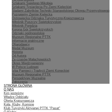
Szlakami Świętego Mikołaja
Szlakami Tysiąclecia Po Ziemi Kieleckiej
Śladami Zabytków Techniki Staropolskiego Okręgu Przemysłowego
Poznajemy Ziemię Kielecką
Ostrowiecka Odznaka Turystyczno-Krajoznawcza
Miłośnik Puszczy Świętokrzyskiej
Miłośnik Ponidzia
Korona Gór Świętokrzyskich
Odznaki ogólnopolskie
Muzeum Regionalne PTTK
Informacje praktyczne
Ofiarodawcy
Medal Muzeum
Historia
Od Autora
Za czasów Małachowskich
Okres Międzywojenny
W Polsce Ludowej
Izba Pamięci i Tradycji Ziemi Koneckiej
Muzeum Regionalne PTTK
Perspektywy Muzealne
Zgłoszenia
STRONA GŁÓWNA
O NAS
Kim jesteśmy
Władze Oddziału
Oferta Krajoznawcza
Koła, Kluby, Komisje
Klub Turystyki Aktywnej PTTK "Pasat"
O Klubie