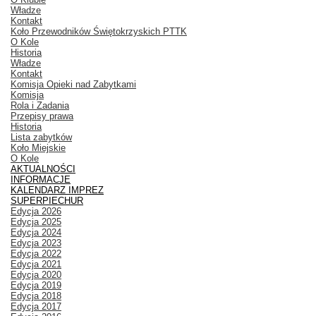
Władze
Kontakt
Koło Przewodników Świętokrzyskich PTTK
O Kole
Historia
Władze
Kontakt
Komisja Opieki nad Zabytkami
Komisja
Rola i Zadania
Przepisy prawa
Historia
Lista zabytków
Koło Miejskie
O Kole
AKTUALNOŚCI
INFORMACJE
KALENDARZ IMPREZ
SUPERPIECHUR
Edycja 2026
Edycja 2025
Edycja 2024
Edycja 2023
Edycja 2022
Edycja 2021
Edycja 2020
Edycja 2019
Edycja 2018
Edycja 2017