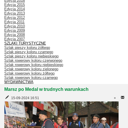
Edycja 2016
Edycja 2015
Edycja 2014
Edycja 2013
Edycja 2012
Edycja 2011
Edycja 2010
Edycja 2009
Edycja 2008
Edycja 2007
SZLAKI TURYSTYCZNE
Szlak pieszy koloru żółtego
Szlak pieszy koloru czarnego
Szlak pieszy koloru niebieskiego
Szlak rowerowy koloru czerwonego
Szlak rowerowy koloru niebieskiego
Szlak rowerowy koloru zielonego
Szlak rowerowy koloru żółtego
Szlak rowerowy koloru czarnego
WYDAWNICTWA
Marsz po Medal w trudnych warunkach
15-09-2024 16:51