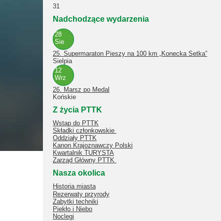
31
Nadchodzące wydarzenia
28
Sie
25. Supermaraton Pieszy na 100 km „Konecka Setka”
Sielpia
12
Wrz
26. Marsz po Medal
Końskie
Z życia PTTK
Wstąp do PTTK
Składki członkowskie
Oddziały PTTK
Kanon Krajoznawczy Polski
Kwartalnik TURYSTA
Zarząd Główny PTTK
Nasza okolica
Historia miasta
Rezerwaty przyrody
Zabytki techniki
Piekło i Niebo
Noclegi