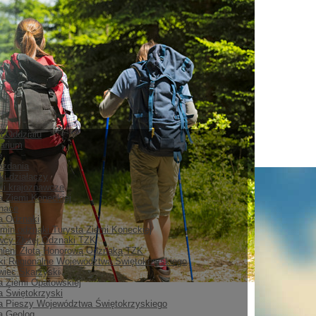
ia Oddziału
arium
e
ozdania
ki działaczy
i krajoznawcze
a Ziemi Koneckiej
nace
ia Odznaki
min odznaki Turysta Ziemi Koneckiej
cy Złotej Odznaki TZK
ieni Złotą Honorową Odznaką TZK
i Regionalne Województwa Świętokrzyskiego
iec Skarżyski
a Ziemi Opatowskiej
a Świętokrzyski
a Pieszy Województwa Świętokrzyskiego
a Geolog