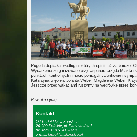
Pogoda dopisała, według niektórych opinii, aż za bardzo! 
Wydarzenie zorganizowano przy wsparciu Urzędu Miasta i 
punktach kontrolnych i mecie pomagali członkowie i sympa
Katarzyna Stępień, Jolanta Weber, Magdalena Weber, Krzys
Jeszcze przed wakacjami ruszymy na wędrówkę przez ko
Powrót na górę
Kontakt
Oddział PTTK w Końskich
26-200 Końskie, ul. Partyzantów 1
tel. kom. +48 514 030 401
e-mail:
biuro@pttkkonskie.pl