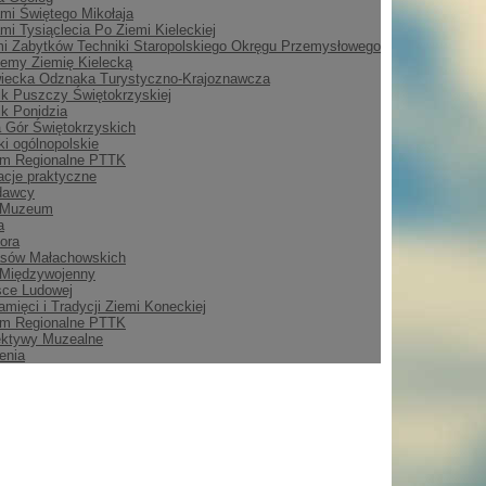
mi Świętego Mikołaja
mi Tysiąclecia Po Ziemi Kieleckiej
i Zabytków Techniki Staropolskiego Okręgu Przemysłowego
emy Ziemię Kielecką
iecka Odznaka Turystyczno-Krajoznawcza
ik Puszczy Świętokrzyskiej
ik Ponidzia
 Gór Świętokrzyskich
i ogólnopolskie
m Regionalne PTTK
acje praktyczne
dawcy
 Muzeum
a
ora
asów Małachowskich
 Międzywojenny
sce Ludowej
amięci i Tradycji Ziemi Koneckiej
m Regionalne PTTK
ektywy Muzealne
enia