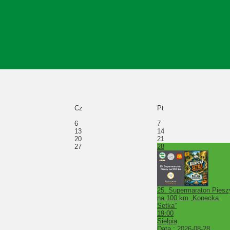
Cz
Pt
6
7
13
14
20
21
27
28
25. Supermaraton Piesz
na 100 km „Konecka
Setka”
19:00
Sielpia
Data :
2026-08-28