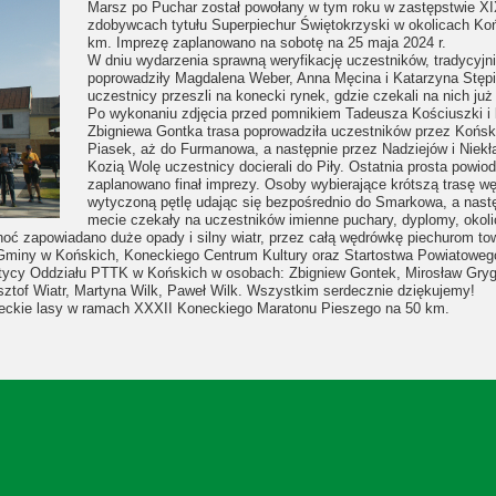
Marsz po Puchar został powołany w tym roku w zastępstwie XI
zdobywcach tytułu Superpiechur Świętokrzyski w okolicach Koń
km. Imprezę zaplanowano na sobotę na 25 maja 2024 r.
W dniu wydarzenia sprawną weryfikację uczestników, tradycyjn
poprowadziły Magdalena Weber, Anna Męcina i Katarzyna Stępi
uczestnicy przeszli na konecki rynek, gdzie czekali na nich ju
Po wykonaniu zdjęcia przed pomnikiem Tadeusza Kościuszki i k
Zbigniewa Gontka trasa poprowadziła uczestników przez Koński
Piasek, aż do Furmanowa, a następnie przez Nadziejów i Niekł
Kozią Wolę uczestnicy docierali do Piły. Ostatnia prosta powi
zaplanowano finał imprezy. Osoby wybierające krótszą trasę wę
wytyczoną pętlę udając się bezpośrednio do Smarkowa, a nastę
mecie czekały na uczestników imienne puchary, dyplomy, okol
Choć zapowiadano duże opady i silny wiatr, przez całą wędrówkę piechurom t
Gminy w Końskich, Koneckiego Centrum Kultury oraz Startostwa Powiatowego
tycy Oddziału PTTK w Końskich w osobach: Zbigniew Gontek, Mirosław Grygl
ztof Wiatr, Martyna Wilk, Paweł Wilk. Wszystkim serdecznie dziękujemy!
neckie lasy w ramach XXXII Koneckiego Maratonu Pieszego na 50 km.