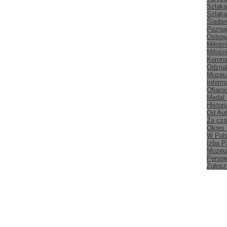
Szlaka
Szlaka
Śladam
Poznaj
Ostrow
Miłośn
Miłośn
Korona
Odznak
Muzeu
Inform
Ofiaro
Medal
Histori
Od Aut
Za cz
Okres
W Pol
Izba P
Muzeu
Persp
Zgłosz