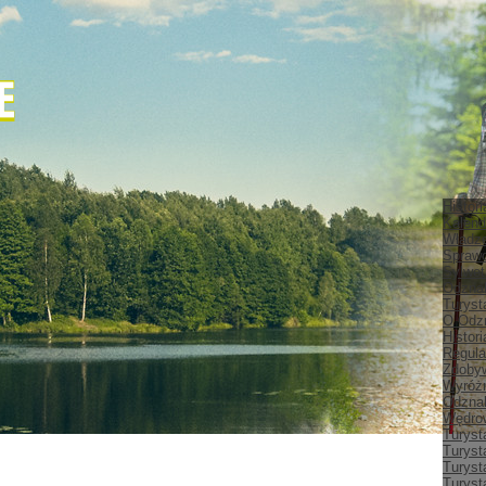
Histor
Kalend
Władz
Spraw
Sylwet
Odznak
Turyst
O Odz
Histor
Regula
Zdobyw
Wyróżn
Odznak
Wędrow
Turyst
Turyst
Turyst
Turyst