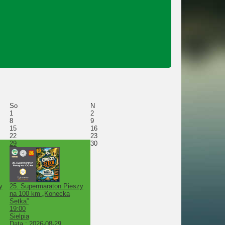
So
N
1
2
8
9
15
16
22
23
29
30
y
25. Supermaraton Pieszy
na 100 km „Konecka
Setka”
19:00
Sielpia
Data :
2026-08-29