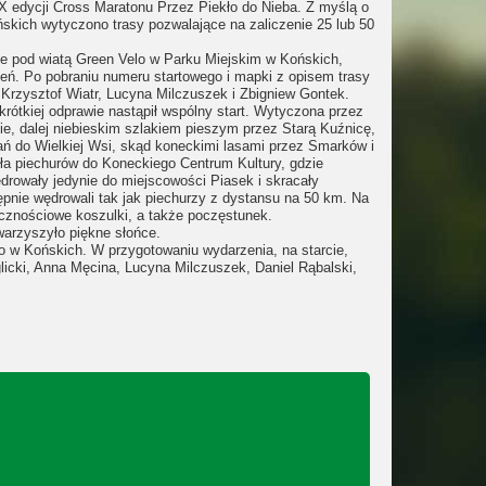
X edycji Cross Maratonu Przez Piekło do Nieba. Z myślą o
skich wytyczono trasy pozwalające na zaliczenie 25 lub 50
ie pod wiatą Green Velo w Parku Miejskim w Końskich,
eń. Po pobraniu numeru startowego i mapki z opisem trasy
ż Krzysztof Wiatr, Lucyna Milczuszek i Zbigniew Gontek.
rótkiej odprawie nastąpił wspólny start. Wytyczona przez
e, dalej niebieskim szlakiem pieszym przez Starą Kuźnicę,
ań do Wielkiej Wsi, skąd koneckimi lasami przez Smarków i
odła piechurów do Koneckiego Centrum Kultury, gdzie
drowały jedynie do miejscowości Piasek i skracały
pnie wędrowali tak jak piechurzy z dystansu na 50 km. Na
icznościowe koszulki, a także poczęstunek.
owarzyszyło piękne słońce.
 w Końskich. W przygotowaniu wydarzenia, na starcie,
icki, Anna Męcina, Lucyna Milczuszek, Daniel Rąbalski,