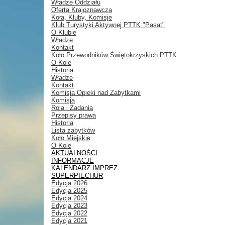
Władze Oddziału
Oferta Krajoznawcza
Koła, Kluby, Komisje
Klub Turystyki Aktywnej PTTK "Pasat"
O Klubie
Władze
Kontakt
Koło Przewodników Świętokrzyskich PTTK
O Kole
Historia
Władze
Kontakt
Komisja Opieki nad Zabytkami
Komisja
Rola i Zadania
Przepisy prawa
Historia
Lista zabytków
Koło Miejskie
O Kole
AKTUALNOŚCI
INFORMACJE
KALENDARZ IMPREZ
SUPERPIECHUR
Edycja 2026
Edycja 2025
Edycja 2024
Edycja 2023
Edycja 2022
Edycja 2021