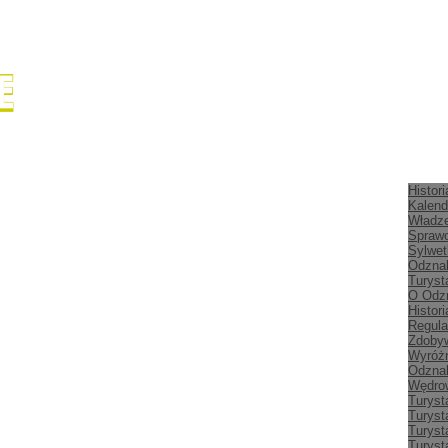
Histor
Kalend
Władz
Spraw
Sylwet
Odznak
Turyst
O Odz
Histor
Regula
Zdobyw
Wyróżn
Odznak
Wędrow
Turyst
Turyst
Turyst
Turyst