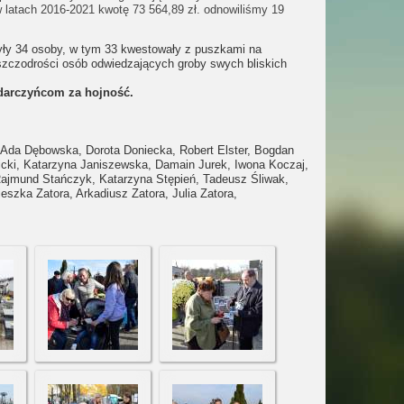
latach 2016-2021 kwotę 73 564,89 zł. odnowiliśmy 19
yły 34 osoby, w tym 33 kwestowały z puszkami na
zczodrości osób odwiedzających groby swych bliskich
 darczyńcom za hojność.
, Ada Dębowska, Dorota Doniecka, Robert Elster, Bogdan
licki, Katarzyna Janiszewska, Damain Jurek, Iwona Koczaj,
ajmund Stańczyk, Katarzyna Stępień, Tadeusz Śliwak,
szka Zatora, Arkadiusz Zatora, Julia Zatora,