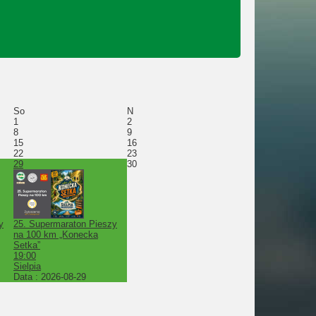
So
N
1
2
8
9
15
16
22
23
29
30
y
25. Supermaraton Pieszy
na 100 km „Konecka
Setka”
19:00
Sielpia
Data :
2026-08-29