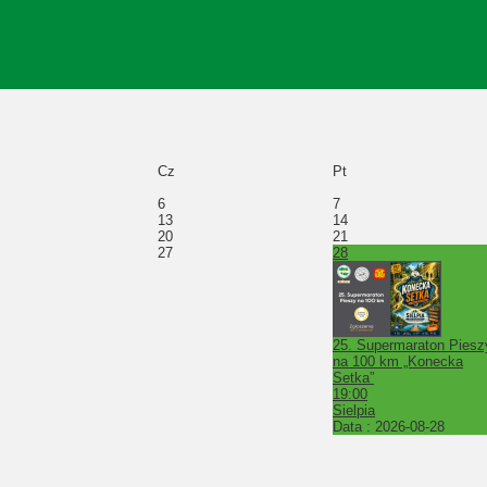
Cz
Pt
6
7
13
14
20
21
27
28
25. Supermaraton Piesz
na 100 km „Konecka
Setka”
19:00
Sielpia
Data :
2026-08-28