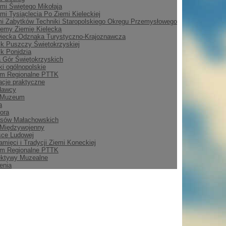
mi Świętego Mikołaja
mi Tysiąclecia Po Ziemi Kieleckiej
i Zabytków Techniki Staropolskiego Okręgu Przemysłowego
emy Ziemię Kielecką
iecka Odznaka Turystyczno-Krajoznawcza
ik Puszczy Świętokrzyskiej
ik Ponidzia
 Gór Świętokrzyskich
i ogólnopolskie
m Regionalne PTTK
acje praktyczne
dawcy
 Muzeum
a
ora
asów Małachowskich
 Międzywojenny
sce Ludowej
amięci i Tradycji Ziemi Koneckiej
m Regionalne PTTK
ektywy Muzealne
enia