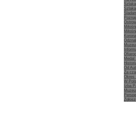
Szlaka
Szlaka
Śladam
Poznaj
Ostrow
Miłośn
Miłośn
Korona
Odznak
Muzeu
Inform
Ofiaro
Medal
Histori
Od Aut
Za cz
Okres
W Pol
Izba P
Muzeu
Persp
Zgłosz