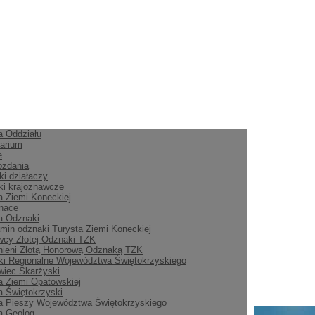
ia Oddziału
arium
e
ozdania
ki działaczy
i krajoznawcze
a Ziemi Koneckiej
nace
ia Odznaki
min odznaki Turysta Ziemi Koneckiej
cy Złotej Odznaki TZK
ieni Złotą Honorową Odznaką TZK
i Regionalne Województwa Świętokrzyskiego
iec Skarżyski
a Ziemi Opatowskiej
a Świętokrzyski
a Pieszy Województwa Świętokrzyskiego
a Geolog