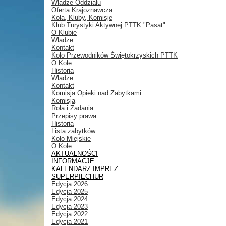
Władze Oddziału
Oferta Krajoznawcza
Koła, Kluby, Komisje
Klub Turystyki Aktywnej PTTK "Pasat"
O Klubie
Władze
Kontakt
Koło Przewodników Świętokrzyskich PTTK
O Kole
Historia
Władze
Kontakt
Komisja Opieki nad Zabytkami
Komisja
Rola i Zadania
Przepisy prawa
Historia
Lista zabytków
Koło Miejskie
O Kole
AKTUALNOŚCI
INFORMACJE
KALENDARZ IMPREZ
SUPERPIECHUR
Edycja 2026
Edycja 2025
Edycja 2024
Edycja 2023
Edycja 2022
Edycja 2021