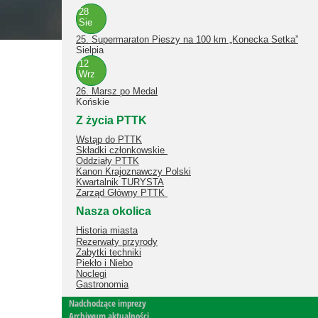
28
Sie
25. Supermaraton Pieszy na 100 km „Konecka Setka”
Sielpia
12
Wrz
26. Marsz po Medal
Końskie
Z życia PTTK
Wstąp do PTTK
Składki członkowskie
Oddziały PTTK
Kanon Krajoznawczy Polski
Kwartalnik TURYSTA
Zarząd Główny PTTK
Nasza okolica
Historia miasta
Rezerwaty przyrody
Zabytki techniki
Piekło i Niebo
Noclegi
Gastronomia
Nadchodzące imprezy
Archiwum aktualności