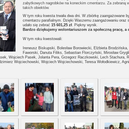
zabytkowych nagrobków na koneckim cmentarzu. Za zebraną w 
takich obiektów.
W tym roku kwesta trwała dwa dni. W zbiórkę zaangażowane b
cmentarzu parafialnym. Dzięki Waszemu zaangażowaniu oraz s
udało się zebrać
15 601,25 zł
. Piękny wynik.
Bardzo dziękujemy wolontariuszom za społeczną pracę, a
W tym roku kwestowali:
Ireneusz Biskupski, Bolesław Borowiecki, Elżbieta Brodzińska
Faworski, Danuta Filiks, Sebastian Florczyński, Mirosław Gryg
sek, Wojciech Pasek, Jolanta Pera, Grzegorz Raczkowski, Lech Stachura, R
dzimierz Wojciechowski, Wojciech Wojciechowski, Teresa Wołodkiewicz, Agnie