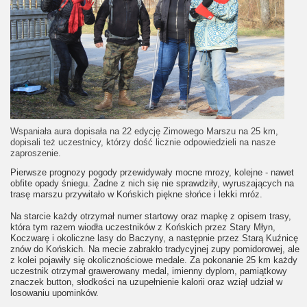
Wspaniała aura dopisała na 22 edycję Zimowego Marszu na 25 km,
dopisali też uczestnicy, którzy dość licznie odpowiedzieli na nasze
zaproszenie.
Pierwsze prognozy pogody przewidywały mocne mrozy, kolejne - nawet
obfite opady śniegu. Żadne z nich się nie sprawdziły, wyruszających na
trasę marszu przywitało w Końskich piękne słońce i lekki mróz.
Na starcie każdy otrzymał numer startowy oraz mapkę z opisem trasy,
która tym razem wiodła uczestników z Końskich przez Stary Młyn,
Koczwarę i okoliczne lasy do Baczyny, a następnie przez Starą Kuźnicę
znów do Końskich. Na mecie zabrakło tradycyjnej zupy pomidorowej, ale
z kolei pojawiły się okolicznościowe medale. Za pokonanie 25 km każdy
uczestnik otrzymał grawerowany medal, imienny dyplom, pamiątkowy
znaczek button, słodkości na uzupełnienie kalorii oraz wziął udział w
losowaniu upominków.