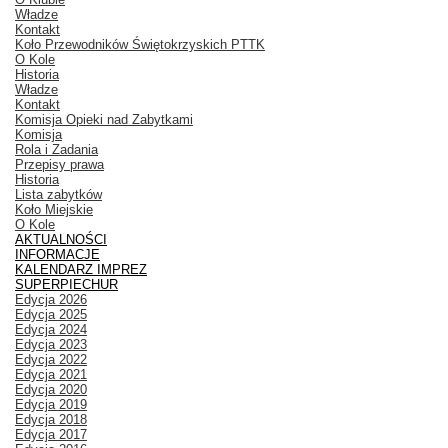
Władze
Kontakt
Koło Przewodników Świętokrzyskich PTTK
O Kole
Historia
Władze
Kontakt
Komisja Opieki nad Zabytkami
Komisja
Rola i Zadania
Przepisy prawa
Historia
Lista zabytków
Koło Miejskie
O Kole
AKTUALNOŚCI
INFORMACJE
KALENDARZ IMPREZ
SUPERPIECHUR
Edycja 2026
Edycja 2025
Edycja 2024
Edycja 2023
Edycja 2022
Edycja 2021
Edycja 2020
Edycja 2019
Edycja 2018
Edycja 2017