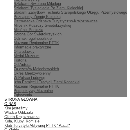
Szlakami Świętego Mikołaja
Szlakami Tysiąclecia Po Ziemi Kieleckiej
Śladami Zabytków Techniki Staropolskiego Okręgu Przemysłowego
Poznajemy Ziemię Kielecką
Ostrowiecka Odznaka Turystyczno-Krajoznawcza
Miłośnik Puszczy Świętokrzyskiej
Miłośnik Ponidzia
Korona Gór Świętokrzyskich
Odznaki ogólnopolskie
Muzeum Regionalne PTTK
Informacje praktyczne
Ofiarodawcy
Medal Muzeum
Historia
Od Autora
Za czasów Małachowskich
Okres Międzywojenny
W Polsce Ludowej
Izba Pamięci i Tradycji Ziemi Koneckiej
Muzeum Regionalne PTTK
Perspektywy Muzealne
Zgłoszenia
STRONA GŁÓWNA
O NAS
Kim jesteśmy
Władze Oddziału
Oferta Krajoznawcza
Koła, Kluby, Komisje
Klub Turystyki Aktywnej PTTK "Pasat"
O Klubie