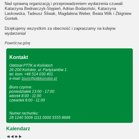
Nad sprawną organizacją i przeprowadzeniem wydarzenia czuwali:
Katarzyna Bednarczyk-Stępień, Adrian Bodasiński, Katarzyna
Laskowska, Tadeusz Śliwak, Magdalena Weber, Beata Wilk i Zbigniew
Gontek.
Dziękujemy wszystkim za obecność i zapraszamy na kolejne
wydarzenia!
Powrót na górę
Kontakt
Oddział PTTK w Końskich
26-200 Końskie, ul. Partyzantów 1
tel. kom. +48 514 030 401
e-mail:
biuro@pttkkonskie.pl
Biuro czynne:
poniedziałek 13:00 - 17:00
wtorek 8:00 - 11:00
czwartek 8:00 - 11:00
Numer rachunku:
28 1240 5006 1111 0000 5555 8686
Kalendarz