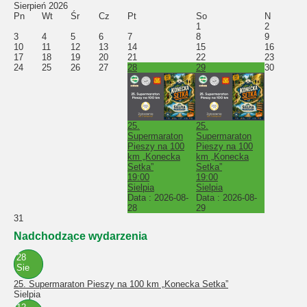
Sierpień 2026
Pn
Wt
Śr
Cz
Pt
So
N
1
2
3
4
5
6
7
8
9
10
11
12
13
14
15
16
17
18
19
20
21
22
23
24
25
26
27
28
29
30
25.
25.
Supermaraton
Supermaraton
Pieszy na 100
Pieszy na 100
km „Konecka
km „Konecka
Setka”
Setka”
19:00
19:00
Sielpia
Sielpia
Data :
2026-08-
Data :
2026-08-
28
29
31
Nadchodzące wydarzenia
28
Sie
25. Supermaraton Pieszy na 100 km „Konecka Setka”
Sielpia