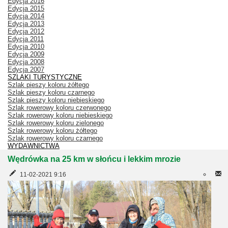
Edycja 2016
Edycja 2015
Edycja 2014
Edycja 2013
Edycja 2012
Edycja 2011
Edycja 2010
Edycja 2009
Edycja 2008
Edycja 2007
SZLAKI TURYSTYCZNE
Szlak pieszy koloru żółtego
Szlak pieszy koloru czarnego
Szlak pieszy koloru niebieskiego
Szlak rowerowy koloru czerwonego
Szlak rowerowy koloru niebieskiego
Szlak rowerowy koloru zielonego
Szlak rowerowy koloru żółtego
Szlak rowerowy koloru czarnego
WYDAWNICTWA
Wędrówka na 25 km w słońcu i lekkim mrozie
11-02-2021 9:16