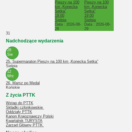
Pieszy na 100
Pieszy na 100
km „Konecka
km „Konecka
Setka”
Setka”
19:00
19:00
Sielpia
Sielpia
Data :
2026-08-
Data :
2026-08-
28
29
31
Nadchodzące wydarzenia
28
Sie
25. Supermaraton Pieszy na 100 km „Konecka Setka”
Sielpia
12
Wrz
26. Marsz po Medal
Końskie
Z życia PTTK
Wstąp do PTTK
Składki członkowskie
Oddziały PTTK
Kanon Krajoznawczy Polski
Kwartalnik TURYSTA
Zarząd Główny PTTK