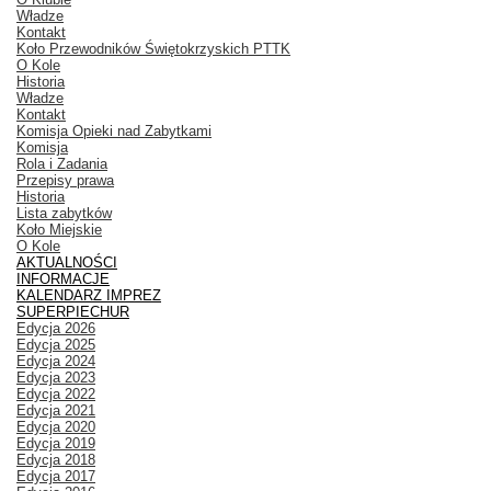
Władze
Kontakt
Koło Przewodników Świętokrzyskich PTTK
O Kole
Historia
Władze
Kontakt
Komisja Opieki nad Zabytkami
Komisja
Rola i Zadania
Przepisy prawa
Historia
Lista zabytków
Koło Miejskie
O Kole
AKTUALNOŚCI
INFORMACJE
KALENDARZ IMPREZ
SUPERPIECHUR
Edycja 2026
Edycja 2025
Edycja 2024
Edycja 2023
Edycja 2022
Edycja 2021
Edycja 2020
Edycja 2019
Edycja 2018
Edycja 2017