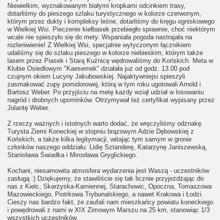
Niewielkim, wyznakowanym białymi kropkami odcinkiem trasy,
dotarliśmy do pieszego szlaku turystycznego w kolorze czerwonym,
którym przez dukty i kompleksy leśne, dotarliśmy do kręgu ogniskowego
w Wielkiej Wsi. Pieczenie kiełbasek przebiegło sprawnie, choć niektórym
wcale nie spieszyło się do mety. Wspaniała pogoda nastrajała na
rozleniwienie! Z Wielkiej Wsi, specjalnie wytyczonym łącznikiem
udaliśmy się do szlaku pieszego w kolorze niebieskim, którym także
lasem przez Piasek i Starą Kuźnicę wędrowaliśmy do Końskich. Meta w
Klubie Osiedlowym "Kaesemek" działała już od godz. 13.00 pod
czujnym okiem Lucyny Jakubowskiej. Najaktywniejsi spieszyli
zasmakować zupy pomidorowej, którą w tym roku ugotowali Arnold i
Bartosz Weber. Po przyjściu na metę każdy wziął udział w losowaniu
nagród i drobnych upominków. Otrzymywał też certyfikat wypisany przez
Jolantę Weber.
Z rzeczy ważnych i istotnych warto dodać, że wręczyliśmy odznakę
Turysta Ziemi Koneckiej w stopniu brązowym Adzie Dębowskiej z
Końskich, a także kilka legitymacji, witając tym samym w gronie
członków naszego oddziału: Lidię Sztanderę, Katarzynę Janiszewską,
Stanisława Świadka i Mirosława Gryglickiego.
Kochani, niesamowita atmosfera wydarzenia jest Waszą - uczestników
zasługą :) Dziękujemy, że stawiliście się tak licznie przyjeżdżając do
nas z Kielc, Skarżyska-Kamiennej, Starachowic, Opoczna, Tomaszowa
Mazowieckiego, Piotrkowa Trybunalskiego, a nawet Krakowa i Łodzi.
Cieszy nas bardzo fakt, że zaufali nam mieszkańcy powiatu koneckiego
i powędrowali z nami w XIX Zimowym Marszu na 25 km, stanowiąc 1/3
wszystkich uczestników.