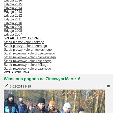
Edycja 2016
Edycja 2015
Edycja 2014
Edycja 2013
Edycja 2012
Edycja 2011
Edycja 2010
Edycja 2009
Edycja 2008
Edycja 2007
SZLAKI TURYSTYCZNE
Szlak pieszy koloru żółtego
Szlak pieszy koloru czarnego
Szlak pieszy koloru niebieskiego
Szlak rowerowy koloru czerwonego
Szlak rowerowy koloru niebieskiego
Szlak rowerowy koloru zielonego
Szlak rowerowy koloru żółtego
Szlak rowerowy koloru czarnego
WYDAWNICTWA
Wiosenna pogoda na Zimowym Marszu!
7-02-2018 9:39