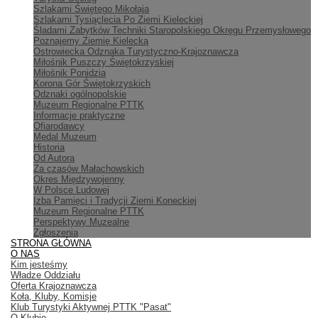
Szlakami Świętego Mikołaja
Szlakami Tysiąclecia Po Ziemi Kieleckiej
Śladami Zabytków Techniki Staropolskiego Okręgu Przemysłowego
Poznajemy Ziemię Kielecką
Ostrowiecka Odznaka Turystyczno-Krajoznawcza
Miłośnik Puszczy Świętokrzyskiej
Miłośnik Ponidzia
Korona Gór Świętokrzyskich
Odznaki ogólnopolskie
Muzeum Regionalne PTTK
Informacje praktyczne
Ofiarodawcy
Medal Muzeum
Historia
Od Autora
Za czasów Małachowskich
Okres Międzywojenny
W Polsce Ludowej
Izba Pamięci i Tradycji Ziemi Koneckiej
Muzeum Regionalne PTTK
Perspektywy Muzealne
Zgłoszenia
STRONA GŁÓWNA
O NAS
Kim jesteśmy
Władze Oddziału
Oferta Krajoznawcza
Koła, Kluby, Komisje
Klub Turystyki Aktywnej PTTK "Pasat"
O Klubie