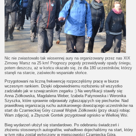
Nic nie zwiastowało tak wiosennej aury na organizowany przez nas XIX
Zimowy Marsz na 25 km! Prognozy pogody przewidywały opady śniegu,
potem deszczu, aż w końcu okazało się, że dla 180 uczestników, którzy
stanęli na starcie, zaświeciło wspaniałe słońce.
Przygotowani na liczną frekwencję rozpoczęliśmy pracę w biurze
wczesnym rankiem. Dzięki odpowiedniemu rozłożeniu sił wszystko
zadziałało jak w szwajcarskim zegarku :) Na weryfikacji stawiły się:
Anna Ziółkowska, Magdalena Weber, Izabela Patynowska i Weronika
Szyszka, które sprawnie odprawiały zgłaszających się piechurów. Nad
prawidłową organizacją ruchu autokarowego dowożącego uczestników na
start do Czarnieckiej Góry czuwał Wojtek Ziółkowski (przy okazji robiąc
Wam zdjęcia), a Zbyszek Gontek przygotował ognisko w Wielkiej Wsi.
Bieg wydarzeń ułożył się standardowo. Po odebraniu świadczeń i
złożeniu stosownych autografów, wahadłowo dojechaliśmy na start, który
w tym roku został wytyczony w miejscowości Czarniecka Góra.