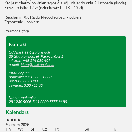
Kto jest chętny powinien zgłosić swój udział do dnia 2 listopada (środa).
Koszt to tylko 12 zł (członkowie PTTK - 10 zł).
Regulamin XX Rajdu Niepodległości - pobierz
Zgłoszenie - pobierz
Powrót na górę
Kontakt
Oddział PTTK w Końskich
26-200 Końskie, ul. Partyzantów 1
tel. kom. +48 514 030 401
e-mail:
biuro@pttkkonskie.pl
Biuro czynne:
poniedziałek 13:00 - 17:00
wtorek 8:00 - 11:00
czwartek 8:00 - 11:00
Numer rachunku:
28 1240 5006 1111 0000 5555 8686
Kalendarz
Sierpień 2026
Pn
Wt
Śr
Cz
Pt
So
N