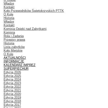
Władze
Kontakt
Koło Przewodników Świętokrzyskich PTTK
O Kole
Historia
Władze
Kontakt
Komisja Opieki nad Zabytkami
Komisja
Rola i Zadania
Przepisy prawa
Historia
Lista zabytków
Koło Miejskie
O Kole
AKTUALNOŚCI
INFORMACJE
KALENDARZ IMPREZ
SUPERPIECHUR
Edycja 2026
Edycja 2025
Edycja 2024
Edycja 2023
Edycja 2022
Edycja 2021
Edycja 2020
Edycja 2019
Edycja 2018
Edycja 2017