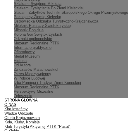
Szlakami Świętego Mikołaja
Szlakami Tysiąclecia Po Ziemi Kieleckiej
Śladami Zabytków Techniki Staropolskiego Okręgu Przemysłowego
Poznajemy Ziemię Kielecką
Ostrowiecka Odznaka Turystyczno-Krajoznawcza
Miłośnik Puszczy Świętokrzyskiej
Miłośnik Ponidzia
Korona Gór Świętokrzyskich
Odznaki ogólnopolskie
Muzeum Regionalne PTTK
Informacje praktyczne
Ofiarodawcy
Medal Muzeum
Historia
Od Autora
Za czasów Małachowskich
Okres Międzywojenny
W Polsce Ludowej
Izba Pamięci i Tradycji Ziemi Koneckiej
Muzeum Regionalne PTTK
Perspektywy Muzealne
Zgłoszenia
STRONA GŁÓWNA
O NAS
Kim jesteśmy
Władze Oddziału
Oferta Krajoznawcza
Koła, Kluby, Komisje
Klub Turystyki Aktywnej PTTK "Pasat"
O Klubie