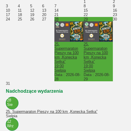
1
2
3
4
5
6
7
8
9
10
11
12
13
14
15
16
17
18
19
20
21
22
23
24
25
26
27
28
29
30
25.
25.
Supermaraton
Supermaraton
Pieszy na 100
Pieszy na 100
km „Konecka
km „Konecka
Setka”
Setka”
19:00
19:00
Sielpia
Sielpia
Data :
2026-08-
Data :
2026-08-
28
29
31
Nadchodzące wydarzenia
28
Sie
25. Supermaraton Pieszy na 100 km „Konecka Setka”
Sielpia
12
Wrz