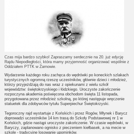
Czas mija bardzo szybko! Zapraszamy serdecznie na 20. już edycję
Rajdu Niepodległości, która mamy przyjemność organizować wspólnie z
Oddziałem PTTK w Żarnowie.
Wydarzenie każdego roku zachęca do wędrówki po koneckich szlakach
turystycznych ogromną rzeszę uczestników, głównie dzieci i młodzież,
którzy przyjeżdżają do nas wraz z opiekunami z wielu szkół
województw: świętokrzyskiego i łódzkiego. Uroczyste zakończenie
rozpoczyna akademia poświęcona obchodom święta 11 listopada,
przygotowana przez młodzież szkolną, po której następuje wręczenie
statuetek dla zdobywców tytułu Superpiechur Świętokrzyski.
Tegoroczny rajd wystartuje z Końskich i przez Rogów, Młynek i Barycz
doprowadzi uczestników 14 km trasą do Szkoły Podstawowej nr 1 w
Końskich, gdzie nastąpi uroczyste zakończenie. W czasie wędrówki, w
Baryczy, zaplanowano ognisko z pieczeniem kiełbasek, a na mecie w
szkole - tradycyjne losowanie upominków.