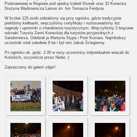
Podstawowej w Rogowie pod opieką Izabeli Klusek oraz 32 Konecka
Drużyna Wędrownicza Lamus im. hm Tomasza Ferdyna.
W liczbie 125 osób zebraliśmy się przy ognisku, gdzie tradycyjnie
piekliśmy kiełbaski, wręczyliśmy certyfikaty i rozlosowaliśmy też
nagrody i upominki o charakterze turystycznym. Wręczyliśmy 2 brązowe
odznaki Turysta Ziemi Koneckiej dla turystów przyjezdnych z
Sandomierza. Odebrali je Martyna Stypa i Piotr Koziara. Najmłodszy
uczestnik miał zaledwie 8 lat i był nim Jakub Ściegienny.
Po ognisku ok. godz. 2.00 w nocy uczestnicy indywidualnie wracali do
Końskich, oczywiście przez Niebo :)
Zapraszamy do galerii zdjęć!