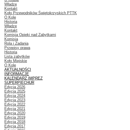
Władze
Kontakt
Koło Przewodników Świętokrzyskich PTTK
O Kole
Historia
Władze
Kontakt
Komisja Opieki nad Zabytkami
Komisja
Rola i Zadania
Przepisy prawa
Historia
Lista zabytków
Koło Miejskie
O Kole
AKTUALNOŚCI
INFORMACJE
KALENDARZ IMPREZ
SUPERPIECHUR
Edycja 2026
Edycja 2025
Edycja 2024
Edycja 2023
Edycja 2022
Edycja 2021
Edycja 2020
Edycja 2019
Edycja 2018
Edycja 2017