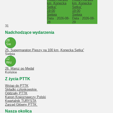
km „Konecka
km „Konecka
Setka”
Setka”
19:00
19:00
Sielpia
Sielpia
Data :
2026-08-
Data :
2026-08-
28
29
31
Nadchodzące wydarzenia
28
Sie
25. Supermaraton Pieszy na 100 km „Konecka Setka”
Sielpia
12
Wrz
26. Marsz po Medal
Końskie
Z życia PTTK
Wstąp do PTTK
Składki członkowskie
Oddziały PTTK
Kanon Krajoznawczy Polski
Kwartalnik TURYSTA
Zarząd Główny PTTK
Nasza okolica