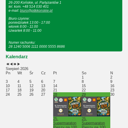
26-200 Końskie, ul. Partyzantów 1
tel. kom. +48 514 030 401
e-mail:
biuro@pttkkonskie.pl
Biuro czynne:
poniedziałek 13:00 - 17:00
wtorek 8:00 - 11:00
czwartek 8:00 - 11:00
Numer rachunku:
28 1240 5006 1111 0000 5555 8686
Kalendarz
Sierpień 2026
Pn
Wt
Śr
Cz
Pt
So
N
1
2
3
4
5
6
7
8
9
10
11
12
13
14
15
16
17
18
19
20
21
22
23
24
25
26
27
28
29
30
25.
25.
Supermaraton
Supermaraton
Pieszy na 100
Pieszy na 100