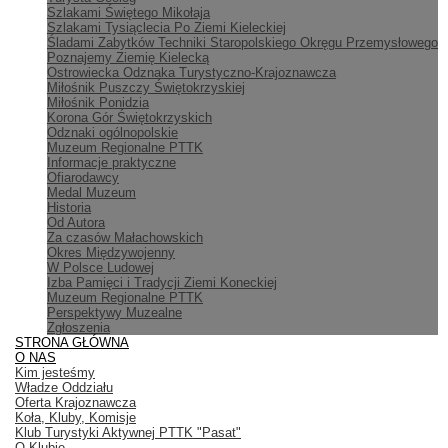
Szlakami Świętego Mikołaja
Szlakami Tysiąclecia Po Ziemi Kieleckiej
Śladami Zabytków Techniki Staropolskiego Okręgu Przemysłowego
Poznajemy Ziemię Kielecką
Ostrowiecka Odznaka Turystyczno-Krajoznawcza
Miłośnik Puszczy Świętokrzyskiej
Miłośnik Ponidzia
Korona Gór Świętokrzyskich
Odznaki ogólnopolskie
Muzeum Regionalne PTTK
Informacje praktyczne
Ofiarodawcy
Medal Muzeum
Historia
Od Autora
Za czasów Małachowskich
Okres Międzywojenny
W Polsce Ludowej
Izba Pamięci i Tradycji Ziemi Koneckiej
Muzeum Regionalne PTTK
Perspektywy Muzealne
Zgłoszenia
STRONA GŁÓWNA
O NAS
Kim jesteśmy
Władze Oddziału
Oferta Krajoznawcza
Koła, Kluby, Komisje
Klub Turystyki Aktywnej PTTK "Pasat"
O Klubie