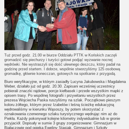
Tuż przed godz. 21.00 w biurze Oddziału PTTK w Końskich zaczęli
gromadzić się piechurzy i turyści gotowi podjąć wyzwanie nocnej
wędrówki. Nie wystraszyli się dość ulewnego deszczu, który padał na
godzinę przed startem. I dobrze, wspólnie stworzyliśmy 125 osobową
gromadkę, głównie konecczan, gotowych na spotkanie z przygodą.
Biuro weryfikacyjne, w którym zasiadły Lucyna Jakubowska i Magdalena
Weber, działało już od godz. 20.30. Zapisani wcześniej uczestnicy
pobierali znaczki rajdowe, porcje kiełbasek i przede wszystkim mapki z
opisem trasy. Po wspólnej fotografii i przywitaniu wszystkich przez
prezesa Wojciecha Paska ruszyliśmy na szlak. Początkowo pieszym
koloru żółtego, którym przez Izabelów i leśną ścieżkę edukacyjną
wędrowaliśmy w kierunku Wąsoszy, by potem skorzystać z
oznakowania czerwonego szlaku turystycznego wędrując nim aż do
Piekła. Każdy pokonywał kolejne kilometry indywidualnie lub w gronie
przyjaciół. Dopisały w sumie 3 grupy zorganizowane: Gimnazjum w
Białaczowie pod opieką Eweliny Stasiak, Gimnazjum i Szkoły