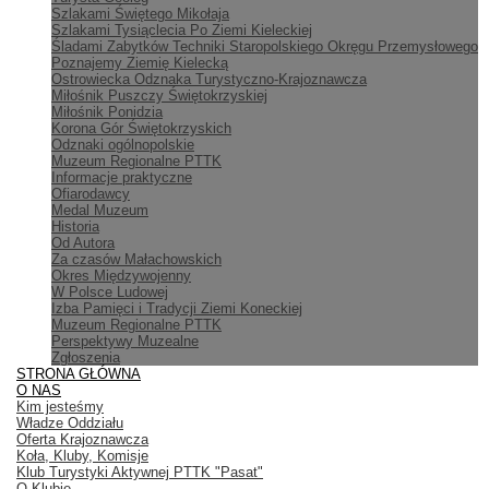
Szlakami Świętego Mikołaja
Szlakami Tysiąclecia Po Ziemi Kieleckiej
Śladami Zabytków Techniki Staropolskiego Okręgu Przemysłowego
Poznajemy Ziemię Kielecką
Ostrowiecka Odznaka Turystyczno-Krajoznawcza
Miłośnik Puszczy Świętokrzyskiej
Miłośnik Ponidzia
Korona Gór Świętokrzyskich
Odznaki ogólnopolskie
Muzeum Regionalne PTTK
Informacje praktyczne
Ofiarodawcy
Medal Muzeum
Historia
Od Autora
Za czasów Małachowskich
Okres Międzywojenny
W Polsce Ludowej
Izba Pamięci i Tradycji Ziemi Koneckiej
Muzeum Regionalne PTTK
Perspektywy Muzealne
Zgłoszenia
STRONA GŁÓWNA
O NAS
Kim jesteśmy
Władze Oddziału
Oferta Krajoznawcza
Koła, Kluby, Komisje
Klub Turystyki Aktywnej PTTK "Pasat"
O Klubie