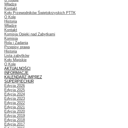
Władze
Kontakt
Koło Przewodników Świętokrzyskich PTTK
O Kole
Historia
Władze
Kontakt
Komisja Opieki nad Zabytkami
Komisja
Rola i Zadania
Przepisy prawa
Historia
Lista zabytków
Koło Miejskie
O Kole
AKTUALNOŚCI
INFORMACJE
KALENDARZ IMPREZ
SUPERPIECHUR
Edycja 2026
Edycja 2025
Edycja 2024
Edycja 2023
Edycja 2022
Edycja 2021
Edycja 2020
Edycja 2019
Edycja 2018
Edycja 2017