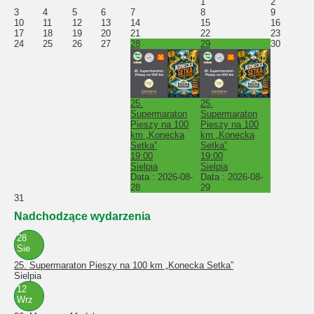
1
2
3
4
5
6
7
8
9
10
11
12
13
14
15
16
17
18
19
20
21
22
23
24
25
26
27
28
29
30
25.
25.
Supermaraton
Supermaraton
Pieszy na 100
Pieszy na 100
km „Konecka
km „Konecka
Setka”
Setka”
19:00
19:00
Sielpia
Sielpia
Data :
2026-08-
Data :
2026-08-
28
29
31
Nadchodzące wydarzenia
28
Sie
25. Supermaraton Pieszy na 100 km „Konecka Setka”
Sielpia
12
Wrz