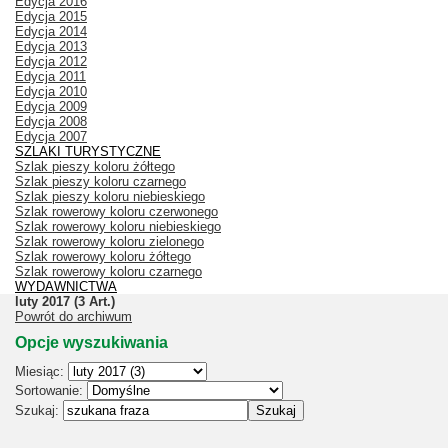
Edycja 2016
Edycja 2015
Edycja 2014
Edycja 2013
Edycja 2012
Edycja 2011
Edycja 2010
Edycja 2009
Edycja 2008
Edycja 2007
SZLAKI TURYSTYCZNE
Szlak pieszy koloru żółtego
Szlak pieszy koloru czarnego
Szlak pieszy koloru niebieskiego
Szlak rowerowy koloru czerwonego
Szlak rowerowy koloru niebieskiego
Szlak rowerowy koloru zielonego
Szlak rowerowy koloru żółtego
Szlak rowerowy koloru czarnego
WYDAWNICTWA
luty 2017
(3 Art.)
Powrót do archiwum
Opcje wyszukiwania
Miesiąc:
Sortowanie:
Szukaj: