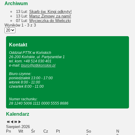
Archiwum
13 Lut:
Skarb św. Kingi odkryty!
13 Lut:
Marsz Zimowy za nami!
07 Lut:
Wycieczka do Wieliczki
Wyników 1 - 3 z 3
Kontakt
Oddział PTTK w Końskich
26-200 Końskie, ul. Partyzantów 1
tel. kom. +48 514 030 401
e-mail:
biuro@pttkkonskie.pl
Biuro czynne:
poniedziałek 13:00 - 17:00
wtorek 8:00 - 11:00
czwartek 8:00 - 11:00
Numer rachunku:
28 1240 5006 1111 0000 5555 8686
Kalendarz
Sierpień 2026
Pn
Wt
Śr
Cz
Pt
So
N