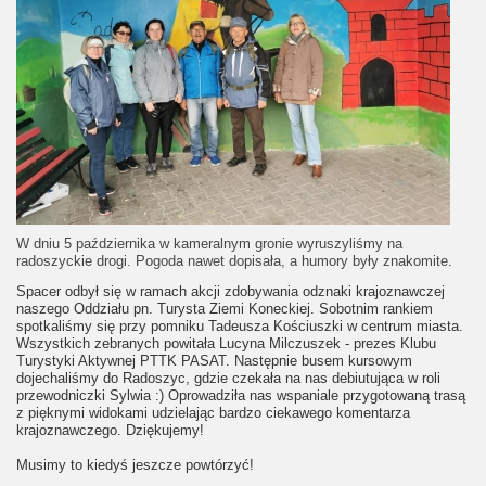
W dniu 5 października w kameralnym gronie wyruszyliśmy na
radoszyckie drogi. Pogoda nawet dopisała, a humory były znakomite.
Spacer odbył się w ramach akcji zdobywania odznaki krajoznawczej
naszego Oddziału pn. Turysta Ziemi Koneckiej. Sobotnim rankiem
spotkaliśmy się przy pomniku Tadeusza Kościuszki w centrum miasta.
Wszystkich zebranych powitała Lucyna Milczuszek - prezes Klubu
Turystyki Aktywnej PTTK PASAT. Następnie busem kursowym
dojechaliśmy do Radoszyc, gdzie czekała na nas debiutująca w roli
przewodniczki Sylwia :) Oprowadziła nas wspaniale przygotowaną trasą
z pięknymi widokami udzielając bardzo ciekawego komentarza
krajoznawczego. Dziękujemy!
Musimy to kiedyś jeszcze powtórzyć!