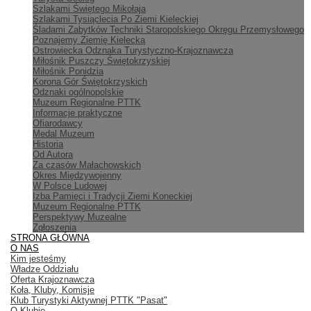
Szlakami Świętego Mikołaja
Szlakami Tysiąclecia Po Ziemi Kieleckiej
Śladami Zabytków Techniki Staropolskiego Okręgu Przemysłowego
Poznajemy Ziemię Kielecką
Ostrowiecka Odznaka Turystyczno-Krajoznawcza
Miłośnik Puszczy Świętokrzyskiej
Miłośnik Ponidzia
Korona Gór Świętokrzyskich
Odznaki ogólnopolskie
Muzeum Regionalne PTTK
Informacje praktyczne
Ofiarodawcy
Medal Muzeum
Historia
Od Autora
Za czasów Małachowskich
Okres Międzywojenny
W Polsce Ludowej
Izba Pamięci i Tradycji Ziemi Koneckiej
Muzeum Regionalne PTTK
Perspektywy Muzealne
Zgłoszenia
STRONA GŁÓWNA
O NAS
Kim jesteśmy
Władze Oddziału
Oferta Krajoznawcza
Koła, Kluby, Komisje
Klub Turystyki Aktywnej PTTK "Pasat"
O Klubie