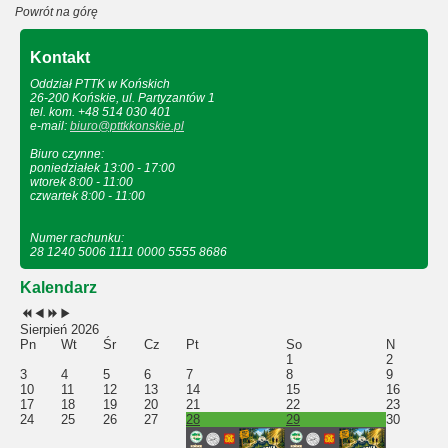
Powrót na górę
Kontakt
Oddział PTTK w Końskich
26-200 Końskie, ul. Partyzantów 1
tel. kom. +48 514 030 401
e-mail:
biuro@pttkkonskie.pl
Biuro czynne:
poniedziałek 13:00 - 17:00
wtorek 8:00 - 11:00
czwartek 8:00 - 11:00
Numer rachunku:
28 1240 5006 1111 0000 5555 8686
Kalendarz
Sierpień 2026
Pn
Wt
Śr
Cz
Pt
So
N
1
2
3
4
5
6
7
8
9
10
11
12
13
14
15
16
17
18
19
20
21
22
23
24
25
26
27
28
29
30