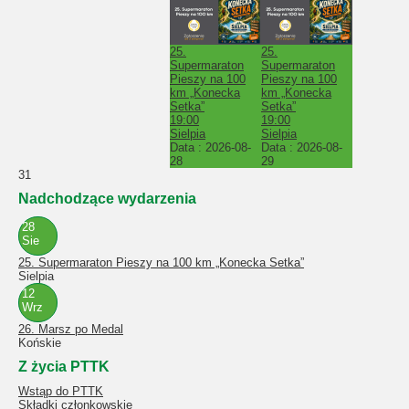
25.
25.
Supermaraton
Supermaraton
Pieszy na 100
Pieszy na 100
km „Konecka
km „Konecka
Setka”
Setka”
19:00
19:00
Sielpia
Sielpia
Data :
2026-08-
Data :
2026-08-
28
29
31
Nadchodzące wydarzenia
28
Sie
25. Supermaraton Pieszy na 100 km „Konecka Setka”
Sielpia
12
Wrz
26. Marsz po Medal
Końskie
Z życia PTTK
Wstąp do PTTK
Składki członkowskie