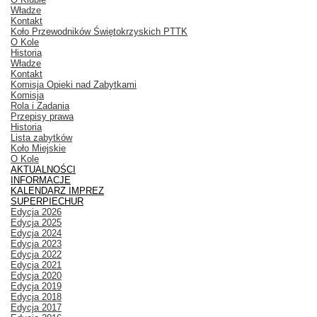
Władze
Kontakt
Koło Przewodników Świętokrzyskich PTTK
O Kole
Historia
Władze
Kontakt
Komisja Opieki nad Zabytkami
Komisja
Rola i Zadania
Przepisy prawa
Historia
Lista zabytków
Koło Miejskie
O Kole
AKTUALNOŚCI
INFORMACJE
KALENDARZ IMPREZ
SUPERPIECHUR
Edycja 2026
Edycja 2025
Edycja 2024
Edycja 2023
Edycja 2022
Edycja 2021
Edycja 2020
Edycja 2019
Edycja 2018
Edycja 2017