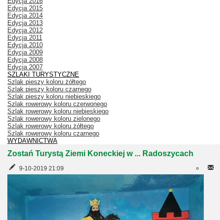
Edycja 2016
Edycja 2015
Edycja 2014
Edycja 2013
Edycja 2012
Edycja 2011
Edycja 2010
Edycja 2009
Edycja 2008
Edycja 2007
SZLAKI TURYSTYCZNE
Szlak pieszy koloru żółtego
Szlak pieszy koloru czarnego
Szlak pieszy koloru niebieskiego
Szlak rowerowy koloru czerwonego
Szlak rowerowy koloru niebieskiego
Szlak rowerowy koloru zielonego
Szlak rowerowy koloru żółtego
Szlak rowerowy koloru czarnego
WYDAWNICTWA
Zostań Turystą Ziemi Koneckiej w ... Radoszycach
9-10-2019 21:09