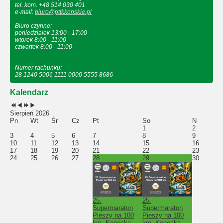
tel. kom. +48 514 030 401
e-mail:
biuro@pttkkonskie.pl
Biuro czynne:
poniedziałek 13:00 - 17:00
wtorek 8:00 - 11:00
czwartek 8:00 - 11:00
Numer rachunku:
28 1240 5006 1111 0000 5555 8686
Kalendarz
Sierpień 2026
Pn
Wt
Śr
Cz
Pt
So
N
1
2
3
4
5
6
7
8
9
10
11
12
13
14
15
16
17
18
19
20
21
22
23
24
25
26
27
28
29
30
25.
25.
Supermaraton
Supermaraton
Pieszy na 100
Pieszy na 100
km „Konecka
km „Konecka