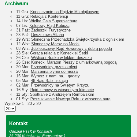
Archiwum
11 Gru:
Konecczanie na Rajdzie Mikołajkowym
11 Gru:
Relacja z Konferencji
14 Lis:
Wielka Gala Superpiechura
07 Lis:
Kolorowy Rajd Kobuza
31 Paź:
Zaduszki Turystyczne
23 Paź:
Deszczowa Altana
19 Wrz:
Słoneczna Przechadzka Świętokrzyska z ogniskiem
12 Wrz:
Słoneczny Marsz po Medal
08 Wrz:
Jubileuszowy Rajd Rowerowy z dobrą pogodą
28 Sie:
Gorąca relacja z Koneckiej Setki
26 Cze:
Wiślica i Busko w lekkim deszczu
26 Cze:
Konecki Maraton Pieszy z umiarkowaną pogodą
20 Mar:
Przewodnicy przeszkoleni
20 Mar:
Marzanna płynie do morza
15 Mar:
Wyrusz z nami na... gagaty
05 Mar:
48 Rajd Bab - relacja
02 Mar:
Przewodnicy na Świętym Krzyżu
16 Sty:
Rajd zimowy w wiosennym klimacie
11 Sty:
Spotkanie z Andrzejem Rembalskim
01 Sty:
Poszukiwanie Nowego Roku z wiosenną aurą
Wyników 1 - 20 z 20
Kontakt
Oddział PTTK w Końskich
26-200 Końskie, ul. Partyzantów 1