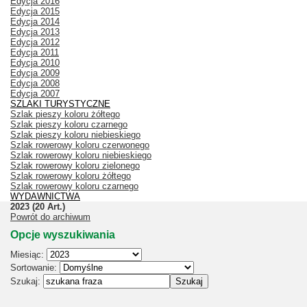
Edycja 2016
Edycja 2015
Edycja 2014
Edycja 2013
Edycja 2012
Edycja 2011
Edycja 2010
Edycja 2009
Edycja 2008
Edycja 2007
SZLAKI TURYSTYCZNE
Szlak pieszy koloru żółtego
Szlak pieszy koloru czarnego
Szlak pieszy koloru niebieskiego
Szlak rowerowy koloru czerwonego
Szlak rowerowy koloru niebieskiego
Szlak rowerowy koloru zielonego
Szlak rowerowy koloru żółtego
Szlak rowerowy koloru czarnego
WYDAWNICTWA
2023
(20 Art.)
Powrót do archiwum
Opcje wyszukiwania
Miesiąc:
Sortowanie:
Szukaj: