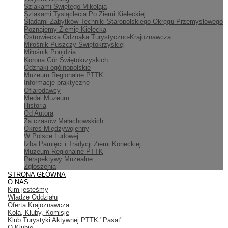
Szlakami Świętego Mikołaja
Szlakami Tysiąclecia Po Ziemi Kieleckiej
Śladami Zabytków Techniki Staropolskiego Okręgu Przemysłowego
Poznajemy Ziemię Kielecką
Ostrowiecka Odznaka Turystyczno-Krajoznawcza
Miłośnik Puszczy Świętokrzyskiej
Miłośnik Ponidzia
Korona Gór Świętokrzyskich
Odznaki ogólnopolskie
Muzeum Regionalne PTTK
Informacje praktyczne
Ofiarodawcy
Medal Muzeum
Historia
Od Autora
Za czasów Małachowskich
Okres Międzywojenny
W Polsce Ludowej
Izba Pamięci i Tradycji Ziemi Koneckiej
Muzeum Regionalne PTTK
Perspektywy Muzealne
Zgłoszenia
STRONA GŁÓWNA
O NAS
Kim jesteśmy
Władze Oddziału
Oferta Krajoznawcza
Koła, Kluby, Komisje
Klub Turystyki Aktywnej PTTK "Pasat"
O Klubie