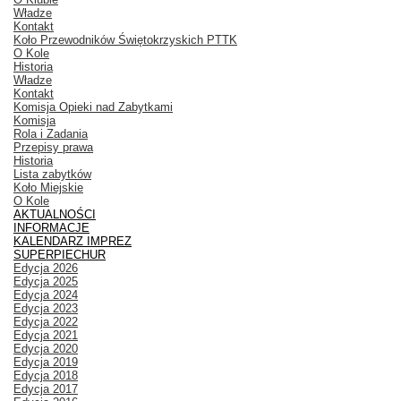
Władze
Kontakt
Koło Przewodników Świętokrzyskich PTTK
O Kole
Historia
Władze
Kontakt
Komisja Opieki nad Zabytkami
Komisja
Rola i Zadania
Przepisy prawa
Historia
Lista zabytków
Koło Miejskie
O Kole
AKTUALNOŚCI
INFORMACJE
KALENDARZ IMPREZ
SUPERPIECHUR
Edycja 2026
Edycja 2025
Edycja 2024
Edycja 2023
Edycja 2022
Edycja 2021
Edycja 2020
Edycja 2019
Edycja 2018
Edycja 2017