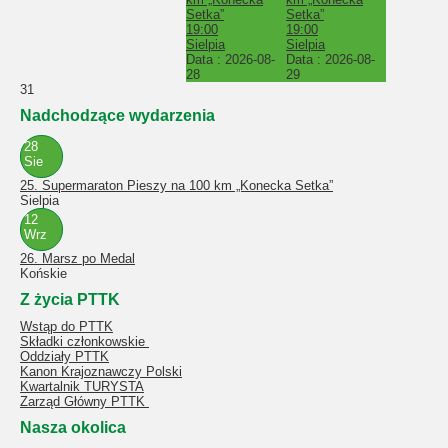
Setka”
Setka”
19:00
19:00
Sielpia
Sielpia
Data :
2026-08-
Data :
2026-08-
28
29
31
Nadchodzące wydarzenia
28
Sie
25. Supermaraton Pieszy na 100 km „Konecka Setka”
Sielpia
12
Wrz
26. Marsz po Medal
Końskie
Z życia PTTK
Wstąp do PTTK
Składki członkowskie
Oddziały PTTK
Kanon Krajoznawczy Polski
Kwartalnik TURYSTA
Zarząd Główny PTTK
Nasza okolica