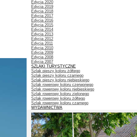
Edycja 2020
Edycja 2019
Edycja 2018
Edycja 2017
Edycja 2016
Edycja 2015
Edycja 2014
Edycja 2013
Edycja 2012
Edycja 2011
Edycja 2010
Edycja 2009
Edycja 2008
Edycja 2007
SZLAKI TURYSTYCZNE
Szlak pieszy koloru żółtego
Szlak pieszy koloru czarnego
Szlak pieszy koloru niebieskiego
Szlak rowerowy koloru czerwonego
Szlak rowerowy koloru niebieskiego
Szlak rowerowy koloru zielonego
Szlak rowerowy koloru żółtego
Szlak rowerowy koloru czarnego
WYDAWNICTWA