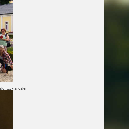
ało.
Czytaj dalej