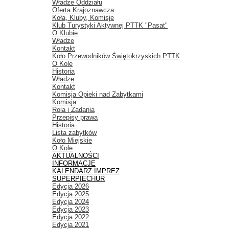
Władze Oddziału
Oferta Krajoznawcza
Koła, Kluby, Komisje
Klub Turystyki Aktywnej PTTK "Pasat"
O Klubie
Władze
Kontakt
Koło Przewodników Świętokrzyskich PTTK
O Kole
Historia
Władze
Kontakt
Komisja Opieki nad Zabytkami
Komisja
Rola i Zadania
Przepisy prawa
Historia
Lista zabytków
Koło Miejskie
O Kole
AKTUALNOŚCI
INFORMACJE
KALENDARZ IMPREZ
SUPERPIECHUR
Edycja 2026
Edycja 2025
Edycja 2024
Edycja 2023
Edycja 2022
Edycja 2021