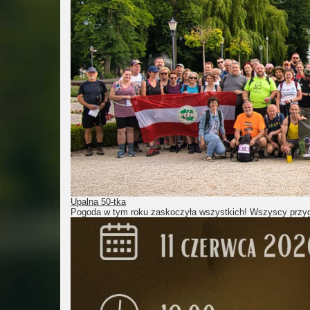
Upalna 50-tka
Pogoda w tym roku zaskoczyła wszystkich! Wszyscy przygo