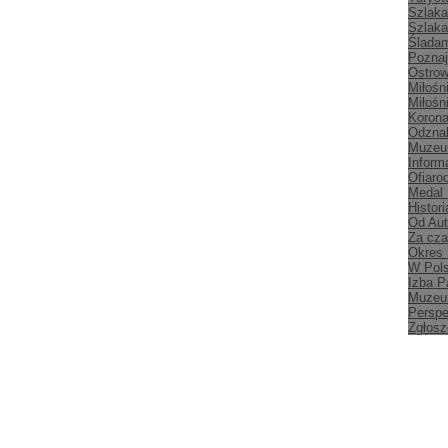
Szlaka
Szlaka
Śladam
Poznaj
Ostrow
Miłośn
Miłośn
Korona
Odznak
Muzeu
Inform
Ofiaro
Medal
Histori
Od Aut
Za cz
Okres
W Pol
Izba P
Muzeu
Persp
Zgłosz