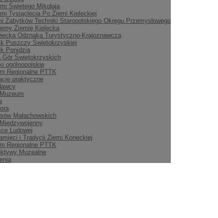
mi Świętego Mikołaja
mi Tysiąclecia Po Ziemi Kieleckiej
i Zabytków Techniki Staropolskiego Okręgu Przemysłowego
emy Ziemię Kielecką
iecka Odznaka Turystyczno-Krajoznawcza
ik Puszczy Świętokrzyskiej
ik Ponidzia
 Gór Świętokrzyskich
i ogólnopolskie
m Regionalne PTTK
acje praktyczne
dawcy
 Muzeum
a
ora
asów Małachowskich
 Międzywojenny
sce Ludowej
amięci i Tradycji Ziemi Koneckiej
m Regionalne PTTK
ektywy Muzealne
enia