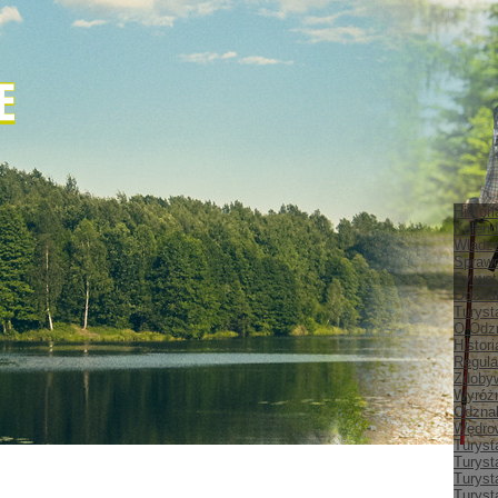
Histor
Kalend
Władz
Spraw
Sylwet
Odznak
Turyst
O Odz
Histor
Regula
Zdobyw
Wyróżn
Odznak
Wędrow
Turyst
Turyst
Turyst
Turyst