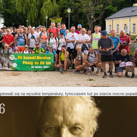
towali się na wysokie temperatury, tymczasem tuż po starcie mocno popad