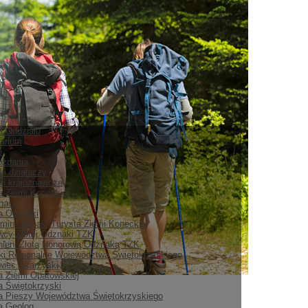
ia Oddziału
arium
e
ozdania
ki działaczy
i krajoznawcze
a Ziemi Koneckiej
nace
ia Odznaki
min odznaki Turysta Ziemi Koneckiej
cy Złotej Odznaki TZK
ieni Złotą Honorową Odznaką TZK
i Regionalne Województwa Świętokrzyskiego
iec Skarżyski
a Ziemi Opatowskiej
a Świętokrzyski
a Pieszy Województwa Świętokrzyskiego
a Geolog